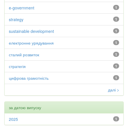
e-government
1
strategy
1
sustainable development
1
електронне урядування
1
сталий розвиток
1
стратегія
1
цифрова грамотність
1
далі >
за датою випуску
2025
1