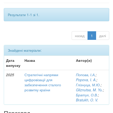
Результати 1-1 зі 1.
назад
1
далі
Знайдені матеріали:
Дата
Назва
Автор(и)
випуску
2025
Стратегічні напрями
Попова, І.А.
;
цифровізації для
Popova, I. A.
;
забезпечення сталого
Глізнуца, М.Ю.
;
розвитку країни
Gliznutsa, M. Yu.
;
Братух, О.В.
;
Bratukh, O. V.
Перегляд