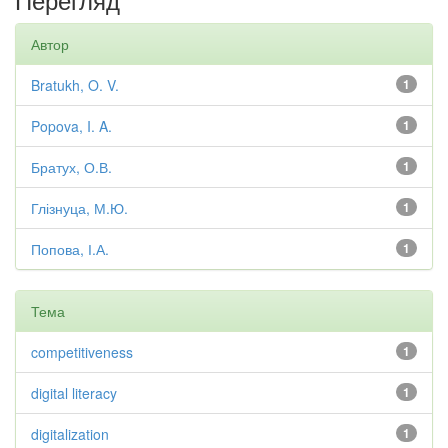
Автор
Bratukh, O. V.
1
Popova, I. A.
1
Братух, О.В.
1
Глізнуца, М.Ю.
1
Попова, І.А.
1
Тема
competitiveness
1
digital literacy
1
digitalization
1