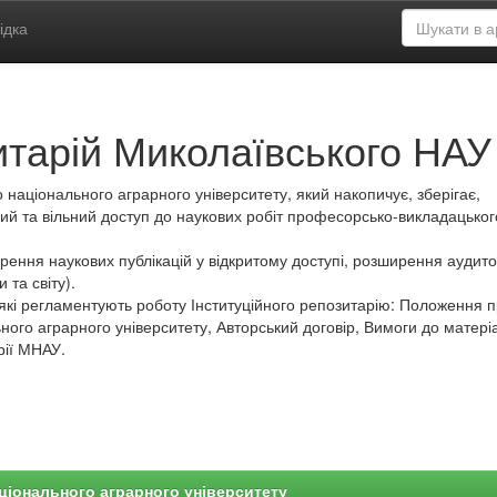
ідка
итарій Миколаївського НАУ
 національного аграрного університету, який накопичує, зберігає,
ий та вільний доступ до наукових робіт професорсько-викладацьког
ення наукових публікацій у відкритому доступі, розширення аудитор
 та світу).
які регламентують роботу Інституційного репозитарію: Положення 
ного аграрного університету, Авторський договір, Вимоги до матеріа
рії МНАУ.
ціонального аграрного університету