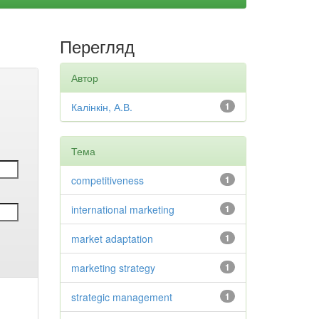
Перегляд
Автор
Калінкін, А.В.
1
Тема
competitiveness
1
international marketing
1
market adaptation
1
marketing strategy
1
strategic management
1