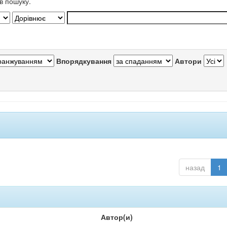
в пошуку.
Впорядкування
Автори
назад
1
Автор(и)