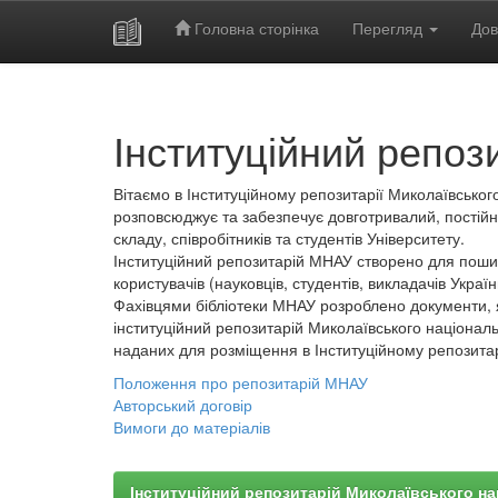
Головна сторінка
Перегляд
Дов
Skip
navigation
Інституційний репоз
Вітаємо в Інституційному репозитарії Миколаївського
розповсюджує та забезпечує довготривалий, постійн
складу, співробітників та студентів Університету.
Інституційний репозитарій МНАУ створено для пошир
користувачів (науковців, студентів, викладачів України
Фахівцями бібліотеки МНАУ розроблено документи, 
інституційний репозитарій Миколаївського національ
наданих для розміщення в Інституційному репозита
Положення про репозитарій МНАУ
Авторський договір
Вимоги до матеріалів
Інституційний репозитарій Миколаївського на