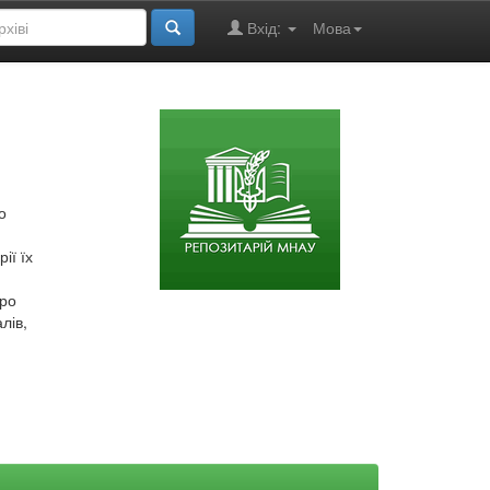
Вхід:
Мова
о
ії їх
про
лів,