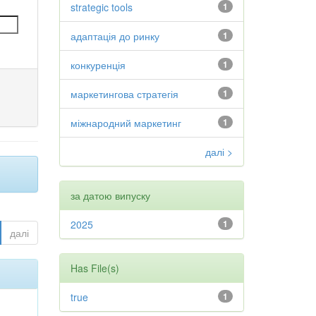
strategic tools
1
адаптація до ринку
1
конкуренція
1
маркетингова стратегія
1
міжнародний маркетинг
1
далі >
за датою випуску
2025
1
далі
Has File(s)
true
1