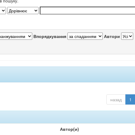
в пошуку.
Впорядкування
Автори
назад
1
Автор(и)