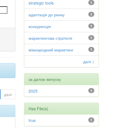
strategic tools
1
адаптація до ринку
1
конкуренція
1
маркетингова стратегія
1
міжнародний маркетинг
1
далі >
за датою випуску
2025
1
далі
Has File(s)
true
1