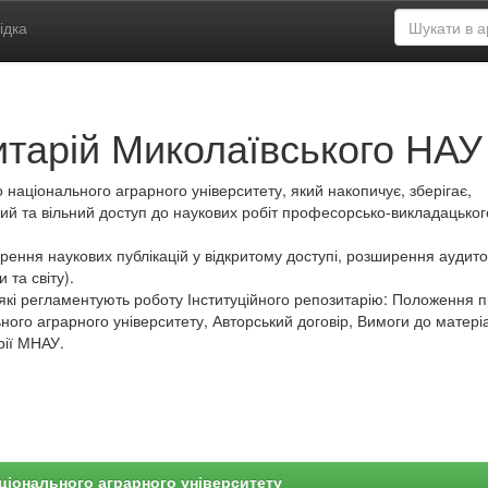
ідка
итарій Миколаївського НАУ
 національного аграрного університету, який накопичує, зберігає,
ий та вільний доступ до наукових робіт професорсько-викладацьког
ення наукових публікацій у відкритому доступі, розширення аудитор
 та світу).
які регламентують роботу Інституційного репозитарію: Положення 
ного аграрного університету, Авторський договір, Вимоги до матеріа
рії МНАУ.
ціонального аграрного університету