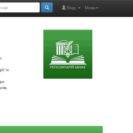
Вхід:
Мова
о
ії їх
про
лів,