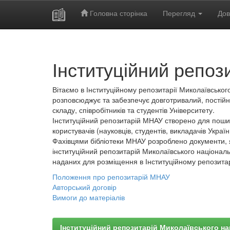
Головна сторінка
Перегляд
Дов
Skip
navigation
Інституційний репоз
Вітаємо в Інституційному репозитарії Миколаївського
розповсюджує та забезпечує довготривалий, постійн
складу, співробітників та студентів Університету.
Інституційний репозитарій МНАУ створено для пошир
користувачів (науковців, студентів, викладачів України
Фахівцями бібліотеки МНАУ розроблено документи, 
інституційний репозитарій Миколаївського національ
наданих для розміщення в Інституційному репозита
Положення про репозитарій МНАУ
Авторський договір
Вимоги до матеріалів
Інституційний репозитарій Миколаївського на