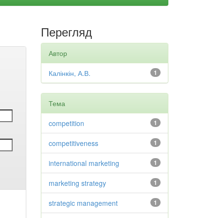
Перегляд
Автор
Калінкін, А.В.
1
Тема
competition
1
competitiveness
1
international marketing
1
marketing strategy
1
strategic management
1