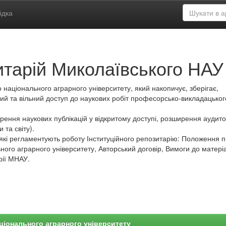
ідка
итарій Миколаївського НАУ
 національного аграрного університету, який накопичує, зберігає,
ий та вільний доступ до наукових робіт професорсько-викладацьког
ення наукових публікацій у відкритому доступі, розширення аудитор
 та світу).
які регламентують роботу Інституційного репозитарію: Положення 
ного аграрного університету, Авторський договір, Вимоги до матеріа
рії МНАУ.
ціонального аграрного університету