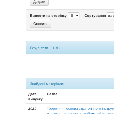
Вивести на сторінку
|
Сортування
Результати 1-1 зі 1.
Знайдені матеріали:
Дата
Назва
випуску
2025
Теоретичні основи стратегічного інстр
маркетингу в умовах глобальної конкуре