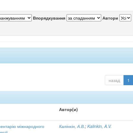
Впорядкування
Автори
назад
1
Автор(и)
ументарію міжнародного
Калінкін, А.В.
;
Kalinkin, A.V.
нції