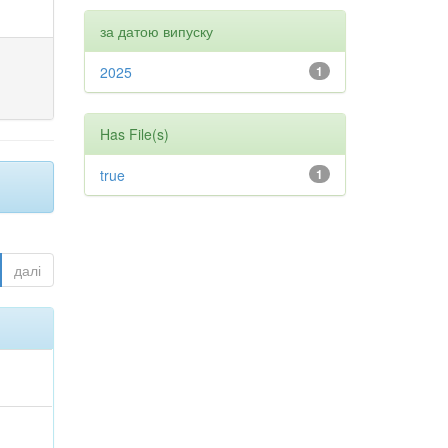
за датою випуску
2025
1
Has File(s)
true
1
далі