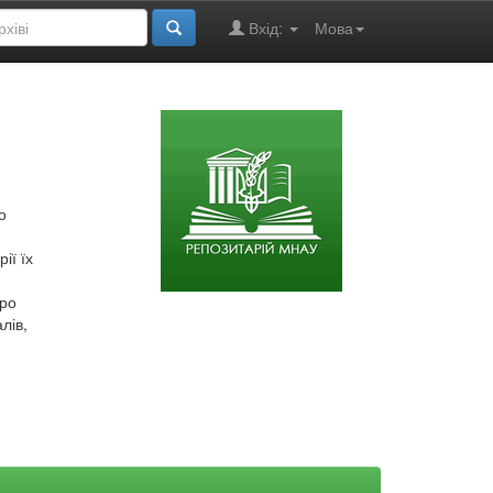
Вхід:
Мова
о
ії їх
про
лів,