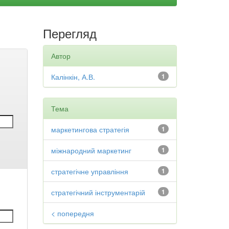
Перегляд
Автор
Калінкін, А.В.
1
Тема
маркетингова стратегія
1
міжнародний маркетинг
1
стратегічне управління
1
стратегічний інструментарій
1
< попередня