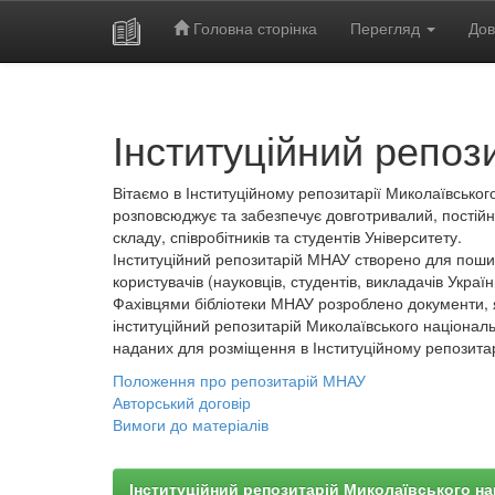
Головна сторінка
Перегляд
Дов
Skip
navigation
Інституційний репоз
Вітаємо в Інституційному репозитарії Миколаївського
розповсюджує та забезпечує довготривалий, постійн
складу, співробітників та студентів Університету.
Інституційний репозитарій МНАУ створено для пошир
користувачів (науковців, студентів, викладачів України
Фахівцями бібліотеки МНАУ розроблено документи, 
інституційний репозитарій Миколаївського національ
наданих для розміщення в Інституційному репозита
Положення про репозитарій МНАУ
Авторський договір
Вимоги до матеріалів
Інституційний репозитарій Миколаївського на