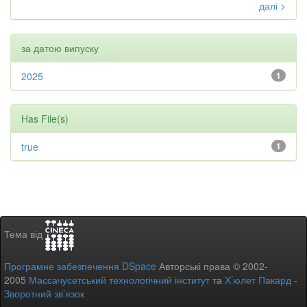
далі >
за датою випуску
2025
1
Has File(s)
true
1
Тема від
Програмне забезпечення DSpace
Авторські права © 2002-
2005
Массачусетський технологічний інститут
та
Х’юлет Пакард
-
Зворотний зв’язок