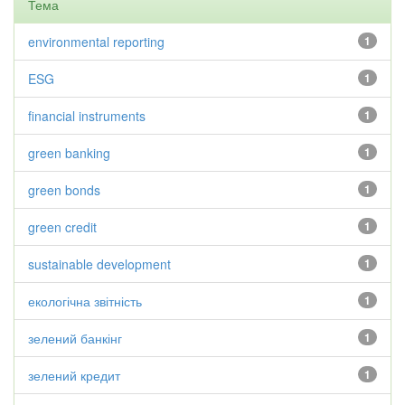
Тема
environmental reporting
1
ESG
1
financial instruments
1
green banking
1
green bonds
1
green credit
1
sustainable development
1
екологічна звітність
1
зелений банкінг
1
зелений кредит
1