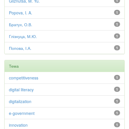
Gliznutsa, M. Yu.
1
Popova, I. A.
1
Братух, О.В.
1
Глізнуца, М.Ю.
1
Попова, І.А.
1
Тема
competitiveness
1
digital literacy
1
digitalization
1
e-government
1
innovation
1