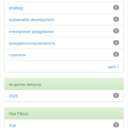
strategy
1
sustainable development
1
електронне урядування
1
конкурентоспроможність
1
стратегія
1
далі >
за датою випуску
2025
1
Has File(s)
true
1