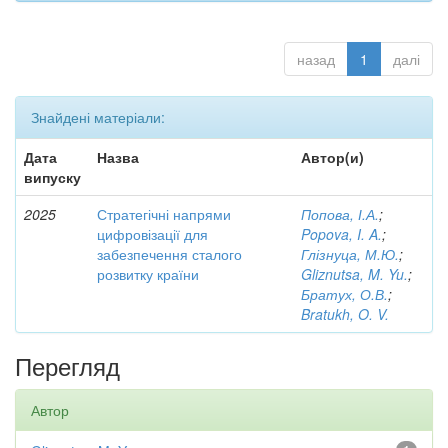
назад
1
далі
Знайдені матеріали:
Дата
Назва
Автор(и)
випуску
2025
Стратегічні напрями
Попова, І.А.
;
цифровізації для
Popova, I. A.
;
забезпечення сталого
Глізнуца, М.Ю.
;
розвитку країни
Gliznutsa, M. Yu.
;
Братух, О.В.
;
Bratukh, O. V.
Перегляд
Автор