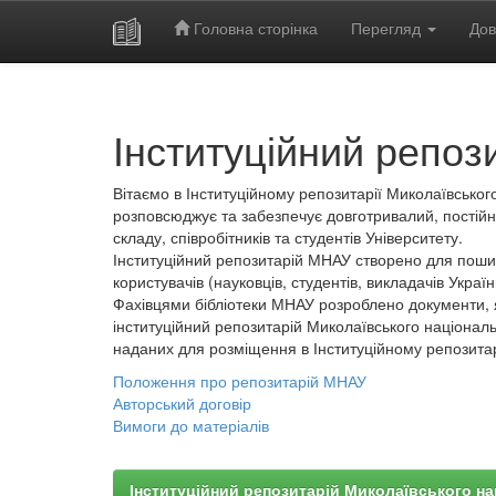
Головна сторінка
Перегляд
Дов
Skip
navigation
Інституційний репоз
Вітаємо в Інституційному репозитарії Миколаївського
розповсюджує та забезпечує довготривалий, постійн
складу, співробітників та студентів Університету.
Інституційний репозитарій МНАУ створено для пошир
користувачів (науковців, студентів, викладачів України
Фахівцями бібліотеки МНАУ розроблено документи, 
інституційний репозитарій Миколаївського національ
наданих для розміщення в Інституційному репозита
Положення про репозитарій МНАУ
Авторський договір
Вимоги до матеріалів
Інституційний репозитарій Миколаївського на