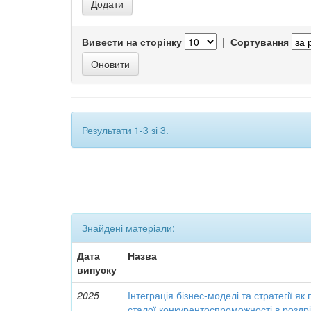
Вивести на сторінку
|
Сортування
Результати 1-3 зі 3.
Знайдені матеріали:
Дата
Назва
випуску
2025
Інтеграція бізнес-моделі та стратегії 
сталої конкурентоспроможності в роздріб