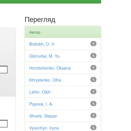
Перегляд
Автор
Bratukh, O. V.
1
Gliznutsa, M. Yu.
1
Horobchenko, Oksana
1
Khrystenko, Olha
1
Lehin, Oleh
1
Popova, I. A.
1
Shvets, Stepan
1
Vysochyn, Iryna
1