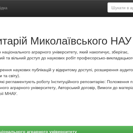
ідка
итарій Миколаївського НАУ
 національного аграрного університету, який накопичує, зберігає,
ий та вільний доступ до наукових робіт професорсько-викладацьког
ення наукових публікацій у відкритому доступі, розширення аудитор
 та світу).
які регламентують роботу Інституційного репозитарію: Положення 
ного аграрного університету, Авторський договір, Вимоги до матеріа
рії МНАУ.
ціонального аграрного університету