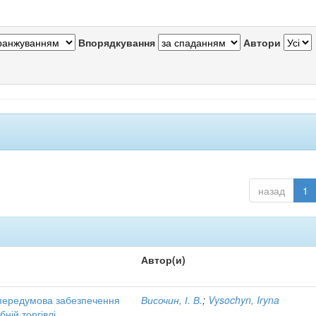
Впорядкування
Автори
назад
1
Автор(и)
як передумова забезпечення
Височин, І. В.
;
Vysochyn, Iryna
ній торгівлі