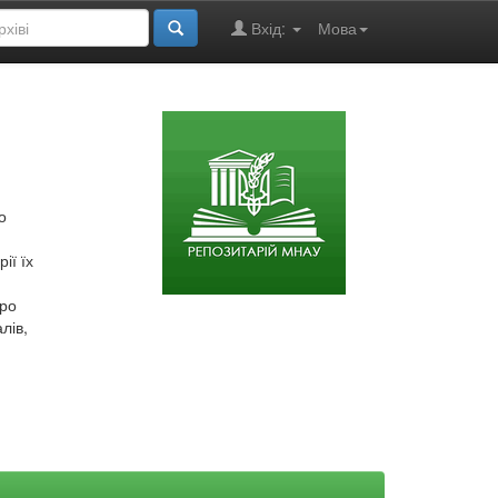
Вхід:
Мова
о
ії їх
про
лів,