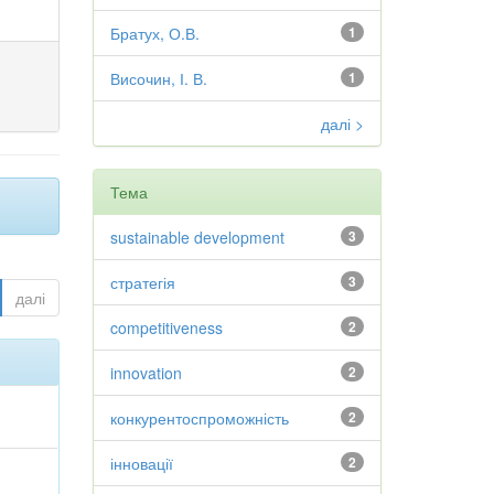
Братух, О.В.
1
Височин, І. В.
1
далі >
Тема
sustainable development
3
стратегія
3
далі
competitiveness
2
innovation
2
конкурентоспроможність
2
інновації
2