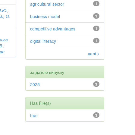
agricultural sector
1
М.Ю.
;
kh, O.
business model
1
competitive advantages
1
льга
digital literacy
1
В.
;
pan
далі >
за датою випуску
2025
3
Has File(s)
true
3