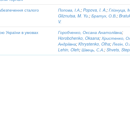
забезпечення сталого
Попова, І.А.
;
Popova, I. A.
;
Глізнуца, 
Gliznutsa, M. Yu.
;
Братух, О.В.
;
Bratu
V.
ою України в умовах
Горобченко, Оксана Анатоліївна
;
Horobchenko, Oksana
;
Христенко, О
Андріївна
;
Khrystenko, Olha
;
Легін, О.
Lehin, Oleh
;
Швець, С.А.
;
Shvets, Ste