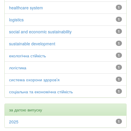
healthcare system
1
logistics
1
social and economic sustainability
1
sustainable development
1
екологічна стійкість
1
логістика
1
система охорони здоров’я
1
соціальна та економічна стійкість
1
за датою випуску
2025
1