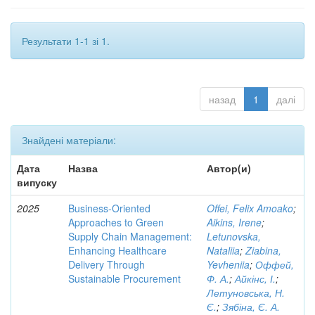
Результати 1-1 зі 1.
назад
1
далі
Знайдені матеріали:
Дата
Назва
Автор(и)
випуску
2025
Business-Oriented
Offei, Felix Amoako
;
Approaches to Green
Aikins, Irene
;
Supply Chain Management:
Letunovska,
Enhancing Healthcare
Nataliia
;
Ziabina,
Delivery Through
Yevheniia
;
Оффей,
Sustainable Procurement
Ф. А.
;
Айкінс, І.
;
Летуновська, Н.
Є.
;
Зябіна, Є. А.