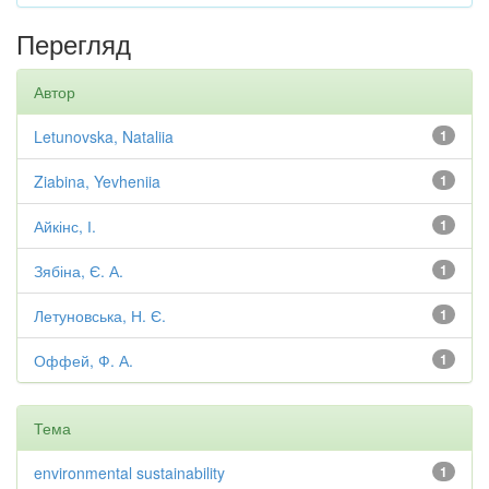
Перегляд
Автор
Letunovska, Nataliia
1
Ziabina, Yevheniia
1
Айкінс, І.
1
Зябіна, Є. А.
1
Летуновська, Н. Є.
1
Оффей, Ф. А.
1
Тема
environmental sustainability
1