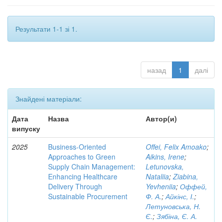
Результати 1-1 зі 1.
назад
1
далі
Знайдені матеріали:
Дата
Назва
Автор(и)
випуску
2025
Business-Oriented
Offei, Felix Amoako
;
Approaches to Green
Aikins, Irene
;
Supply Chain Management:
Letunovska,
Enhancing Healthcare
Nataliia
;
Ziabina,
Delivery Through
Yevheniia
;
Оффей,
Sustainable Procurement
Ф. А.
;
Айкінс, І.
;
Летуновська, Н.
Є.
;
Зябіна, Є. А.