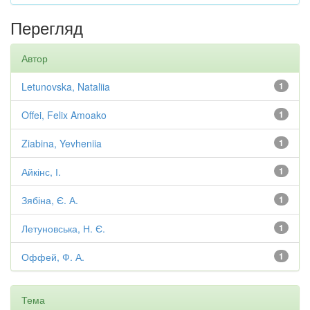
Перегляд
Автор
Letunovska, Nataliia
1
Offei, Felix Amoako
1
Ziabina, Yevheniia
1
Айкінс, І.
1
Зябіна, Є. А.
1
Летуновська, Н. Є.
1
Оффей, Ф. А.
1
Тема