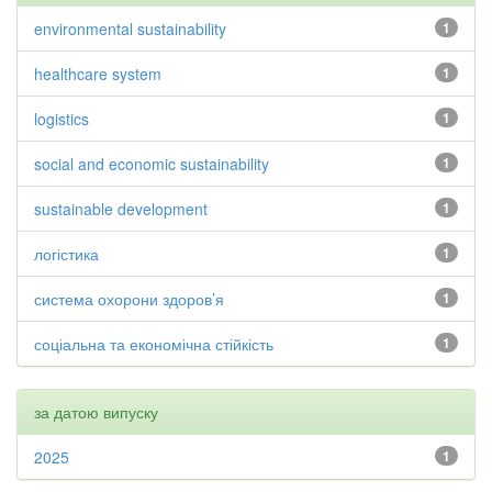
environmental sustainability
1
healthcare system
1
logistics
1
social and economic sustainability
1
sustainable development
1
логістика
1
система охорони здоров’я
1
соціальна та економічна стійкість
1
за датою випуску
2025
1