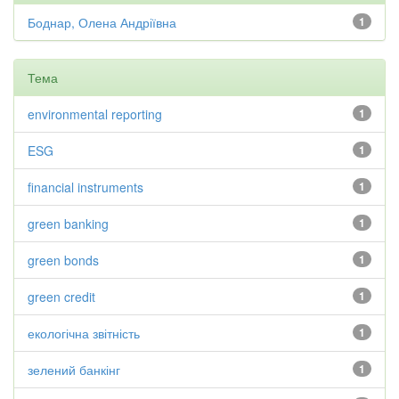
Боднар, Олена Андріївна
1
Тема
environmental reporting
1
ESG
1
financial instruments
1
green banking
1
green bonds
1
green credit
1
екологічна звітність
1
зелений банкінг
1