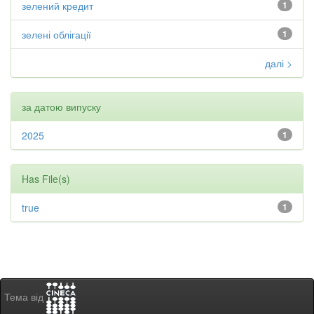
зелений кредит
1
зелені облігації
1
далі >
за датою випуску
2025
1
Has File(s)
true
1
Тема від