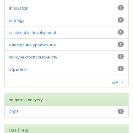
innovation
1
strategy
1
sustainable development
1
електронне урядування
1
конкурентоспроможність
1
стратегія
1
далі >
за датою випуску
2025
1
Has File(s)