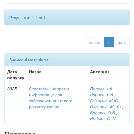
Результати 1-1 зі 1.
назад
1
далі
Знайдені матеріали:
Дата
Назва
Автор(и)
випуску
2025
Стратегічні напрями
Попова, І.А.
;
цифровізації для
Popova, I. A.
;
забезпечення сталого
Глізнуца, М.Ю.
;
розвитку країни
Gliznutsa, M. Yu.
;
Братух, О.В.
;
Bratukh, O. V.
Перегляд