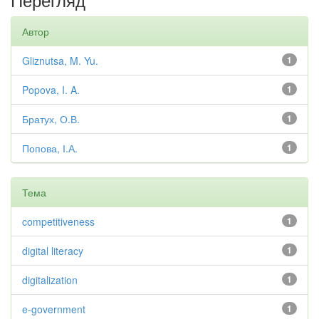
Автор
Gliznutsa, M. Yu.
1
Popova, I. A.
1
Братух, О.В.
1
Попова, І.А.
1
Тема
competitiveness
1
digital literacy
1
digitalization
1
e-government
1