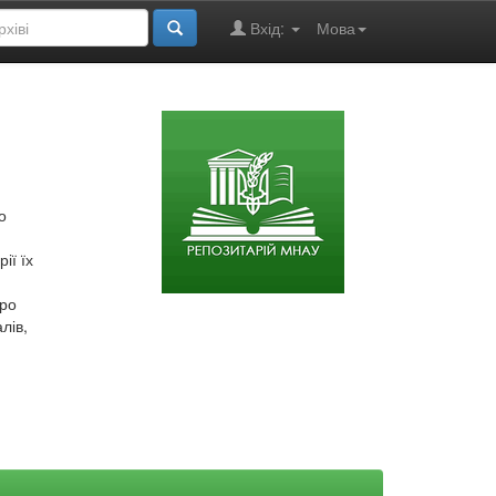
Вхід:
Мова
о
ії їх
про
лів,