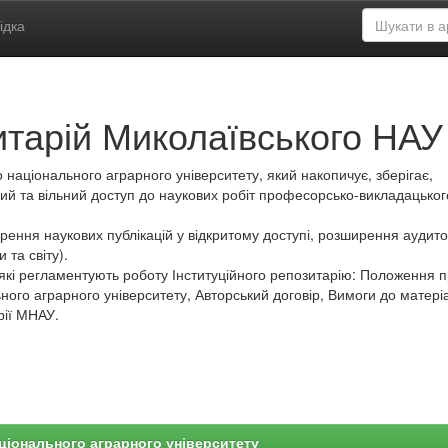
ідка
итарій Миколаївського НАУ
 національного аграрного університету, який накопичує, зберігає,
ий та вільний доступ до наукових робіт професорсько-викладацьког
ення наукових публікацій у відкритому доступі, розширення аудитор
 та світу).
які регламентують роботу Інституційного репозитарію: Положення 
ного аграрного університету, Авторський договір, Вимоги до матеріа
рії МНАУ.
ціонального аграрного університету