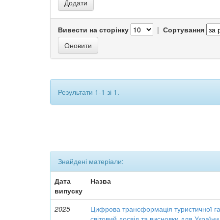
Вивести на сторінку
|
Сортування
Результати 1-1 зі 1.
Знайдені матеріали:
Дата
Назва
випуску
2025
Цифрова трансформація туристичної галу
світовий досвід та висновки для України