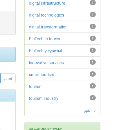
digital infrastructure
1
digital technologies
1
digital transformation
1
FinTech in tourism
1
FinTech у туризмі
1
innovative services
1
smart tourism
1
далі
tourism
1
tourism industry
1
далі >
;
за датою випуску
.
;