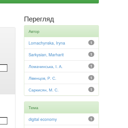
Перегляд
Автор
Lomachynska, Iryna
1
Sarkysian, Marharit
1
Ломачинська, І. А.
1
Лівенцов, Р. С.
1
Саркисян, М. С.
1
Тема
digital economy
1