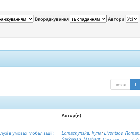
Впорядкування
Автори
назад
1
Автор(и)
зі в умовах глобалізації:
Lomachynska, Iryna
;
Liventsov, Roman
Sarkysian, Marharit
;
Ломачинська, І. А