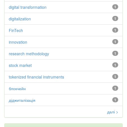
digital transformation
1
digitalization
1
FinTech
1
innovation
1
research methodology
1
stock market
1
tokenized financial instruments
1
блокчейн
1
діджиталізація
1
далі >