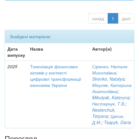
назад
1
далі
Знайдені матеріали:
Дата
Назва
Автор(и)
випуску
2025
Токенізація фінансових
Сіренко, Наталя
активів у контексті
Миколаївна
;
цифрової трансформації
Sirenko, Natalya
;
економіки України
Мікуляк, Катерина
Анатоліївна
;
Mikulyak, Kateryna
;
Нестерчук, Т.В.
;
Nesterchuk,
Tetyana
;
Цапик,
Д.М.
;
Tsapyk, Daria
Перегляд