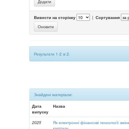
Вивести на сторінку
|
Сортування
Результати 1-2 зі 2.
Знайдені матеріали:
Дата
Назва
випуску
2025
Як електронні фінансові технології змі
капіталу