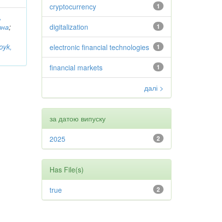
cryptocurrency
1
,
вна
;
digitalization
1
pyk,
electronic financial technologies
1
financial markets
1
далі >
за датою випуску
2025
2
Has File(s)
true
2