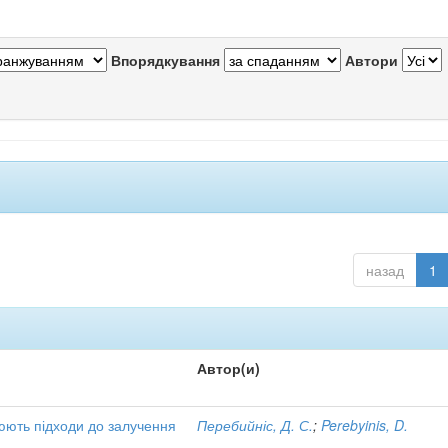
Впорядкування
Автори
назад
1
Автор(и)
нюють підходи до залучення
Перебийніс, Д. С.
;
Perebyinis, D.