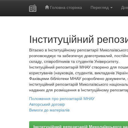
Головна сторінка
Перегляд
Дов
Skip
navigation
Інституційний репоз
Вітаємо в Інституційному репозитарії Миколаївського
розповсюджує та забезпечує довготривалий, постійн
складу, співробітників та студентів Університету.
Інституційний репозитарій МНАУ створено для пошир
користувачів (науковців, студентів, викладачів України
Фахівцями бібліотеки МНАУ розроблено документи, 
інституційний репозитарій Миколаївського національ
наданих для розміщення в Інституційному репозита
Положення про репозитарій МНАУ
Авторський договір
Вимоги до матеріалів
Інституційний репозитарій Миколаївського на