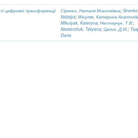
ксті цифрової трансформації
Сіренко, Наталя Миколаївна
;
Sirenko
Natalya
;
Мікуляк, Катерина Анатолії
Mikulyak, Kateryna
;
Нестерчук, Т.В.
;
Nesterchuk, Tetyana
;
Цапик, Д.М.
;
Tsa
Daria