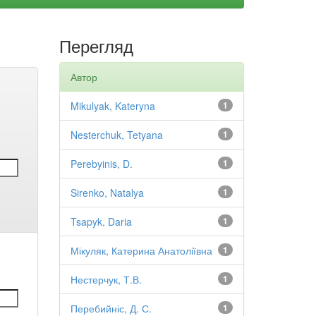
Перегляд
Автор
Mikulyak, Kateryna
1
Nesterchuk, Tetyana
1
Perebyinis, D.
1
Sirenko, Natalya
1
Tsapyk, Daria
1
Мікуляк, Катерина Анатоліївна
1
Нестерчук, Т.В.
1
Перебийніс, Д. С.
1