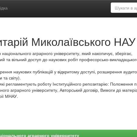
ідка
итарій Миколаївського НАУ
 національного аграрного університету, який накопичує, зберігає,
ий та вільний доступ до наукових робіт професорсько-викладацьког
ення наукових публікацій у відкритому доступі, розширення аудитор
 та світу).
які регламентують роботу Інституційного репозитарію: Положення 
ного аграрного університету, Авторський договір, Вимоги до матеріа
рії МНАУ.
ціонального аграрного університету