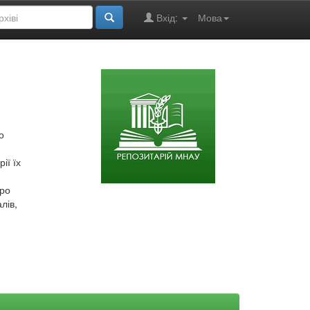
Вхід:
Мова
о
ії їх
про
лів,