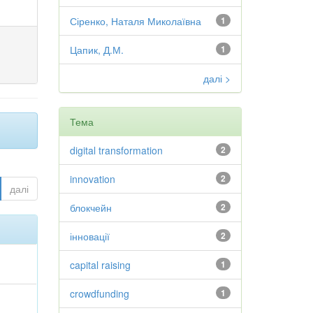
Сіренко, Наталя Миколаївна
1
Цапик, Д.М.
1
далі >
Тема
digital transformation
2
innovation
2
далі
блокчейн
2
інновації
2
capital raising
1
crowdfunding
1