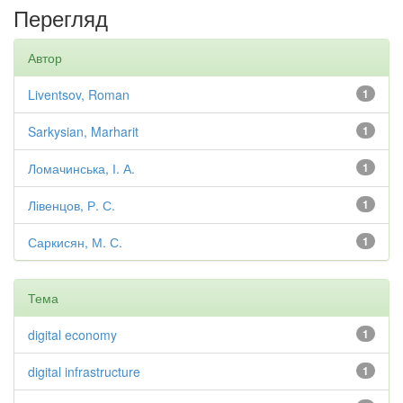
Перегляд
Автор
Liventsov, Roman
1
Sarkysian, Marharit
1
Ломачинська, І. А.
1
Лівенцов, Р. С.
1
Саркисян, М. С.
1
Тема
digital economy
1
digital infrastructure
1