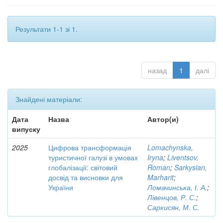
Результати 1-1 зі 1.
назад
1
далі
Знайдені матеріали:
Дата
Назва
Автор(и)
випуску
2025
Цифрова трансформація
Lomachynska,
туристичної галузі в умовах
Iryna
;
Liventsov,
глобалізації: світовий
Roman
;
Sarkysian,
досвід та висновки для
Marharit
;
України
Ломачинська, І. А.
;
Лівенцов, Р. С.
;
Саркисян, М. С.