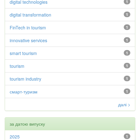
digital technologies
1
digital transformation
1
FinTech in tourism
1
innovative services
1
smart tourism
1
tourism
1
tourism industry
1
смарт-туризм
1
далі >
за датою випуску
2025
1