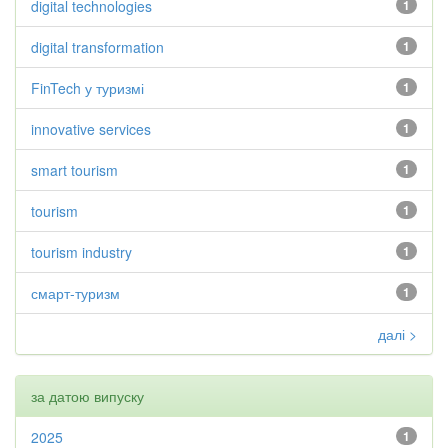
digital technologies
1
digital transformation
1
FinTech у туризмі
1
innovative services
1
smart tourism
1
tourism
1
tourism industry
1
смарт-туризм
1
далі >
за датою випуску
2025
1