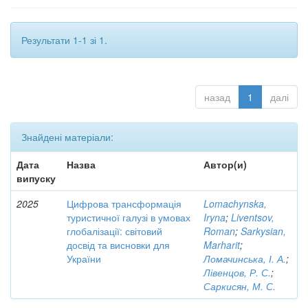
Результати 1-1 зі 1.
назад
1
далі
Знайдені матеріали:
Дата
Назва
Автор(и)
випуску
2025
Цифрова трансформація
Lomachynska,
туристичної галузі в умовах
Iryna
;
Liventsov,
глобалізації: світовий
Roman
;
Sarkysian,
досвід та висновки для
Marharit
;
України
Ломачинська, І. А.
;
Лівенцов, Р. С.
;
Саркисян, М. С.