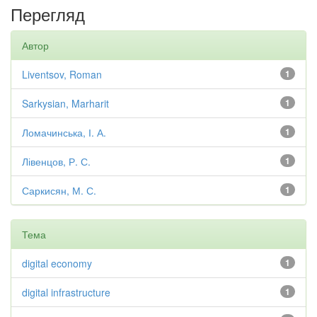
Перегляд
Автор
Liventsov, Roman
1
Sarkysian, Marharit
1
Ломачинська, І. А.
1
Лівенцов, Р. С.
1
Саркисян, М. С.
1
Тема
digital economy
1
digital infrastructure
1