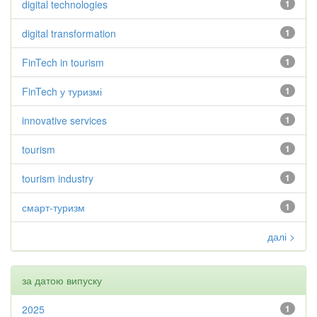
digital technologies
1
digital transformation
1
FinTech in tourism
1
FinTech у туризмі
1
innovative services
1
tourism
1
tourism industry
1
смарт-туризм
1
далі >
за датою випуску
2025
1