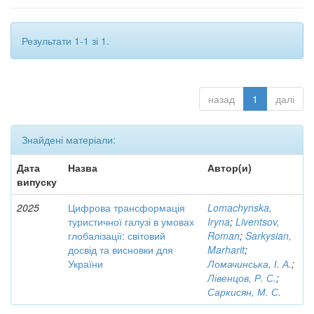
Результати 1-1 зі 1.
назад
1
далі
Знайдені матеріали:
Дата
Назва
Автор(и)
випуску
2025
Цифрова трансформація
Lomachynska,
туристичної галузі в умовах
Iryna
;
Liventsov,
глобалізації: світовий
Roman
;
Sarkysian,
досвід та висновки для
Marharit
;
України
Ломачинська, І. А.
;
Лівенцов, Р. С.
;
Саркисян, М. С.