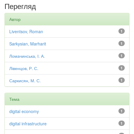
Перегляд
Автор
Liventsov, Roman
1
Sarkysian, Marharit
1
Ломачинська, І. А.
1
Лівенцов, Р. С.
1
Саркисян, М. С.
1
Тема
digital economy
1
digital infrastructure
1