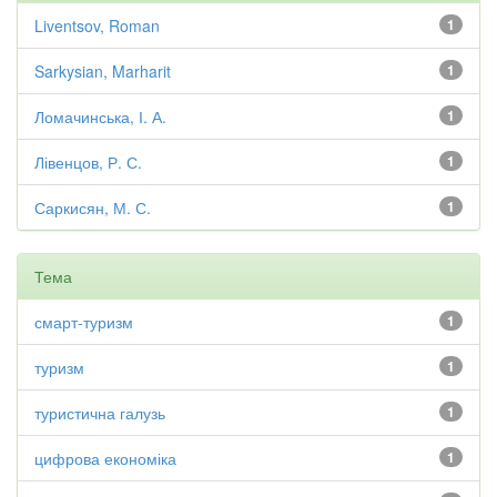
Liventsov, Roman
1
Sarkysian, Marharit
1
Ломачинська, І. А.
1
Лівенцов, Р. С.
1
Саркисян, М. С.
1
Тема
смарт-туризм
1
туризм
1
туристична галузь
1
цифрова економіка
1