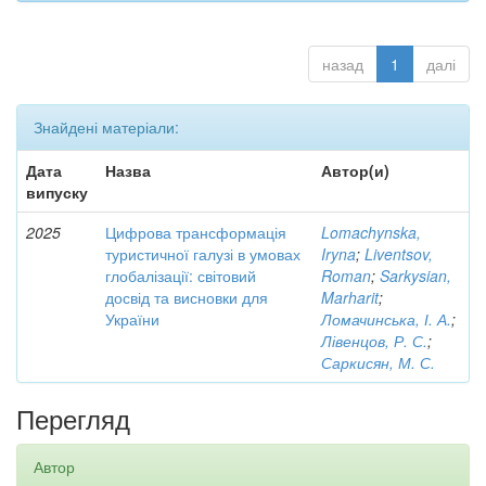
назад
1
далі
Знайдені матеріали:
Дата
Назва
Автор(и)
випуску
2025
Цифрова трансформація
Lomachynska,
туристичної галузі в умовах
Iryna
;
Liventsov,
глобалізації: світовий
Roman
;
Sarkysian,
досвід та висновки для
Marharit
;
України
Ломачинська, І. А.
;
Лівенцов, Р. С.
;
Саркисян, М. С.
Перегляд
Автор