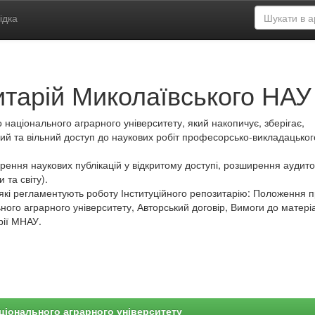
ідка
итарій Миколаївського НАУ
 національного аграрного університету, який накопичує, зберігає,
ий та вільний доступ до наукових робіт професорсько-викладацьког
ення наукових публікацій у відкритому доступі, розширення аудитор
 та світу).
які регламентують роботу Інституційного репозитарію: Положення 
ного аграрного університету, Авторський договір, Вимоги до матеріа
рії МНАУ.
ціонального аграрного університету