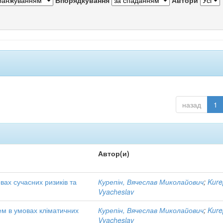
Впорядкування
Автори
назад
1
Автор(и)
вах сучасних ризиків та
Курепін, Вячеслав Миколайович
;
Kure
Vyacheslav
ем в умовах кліматичних
Курепін, Вячеслав Миколайович
;
Kure
Vyacheslav