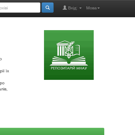
Вхід:
Мова
о
ії їх
про
лів,