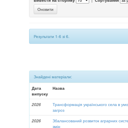
Вивести на сторінку
|
Сортування
Результати 1-6 зі 6.
Знайдені матеріали:
Дата
Назва
випуску
2026
Трансформація українського села в умо
загроз
2026
Збалансований розвиток аграрних сист
змін