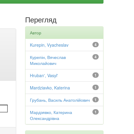
Перегляд
Автор
Kurepin, Vyacheslav
4
Курепін, Вячеслав
4
Миколайович
Hruban', Vasyl'
1
Mardziavko, Katerina
1
Грубань, Василь Анатолійович
1
Мардзявко, Катерина
1
Олександрівна