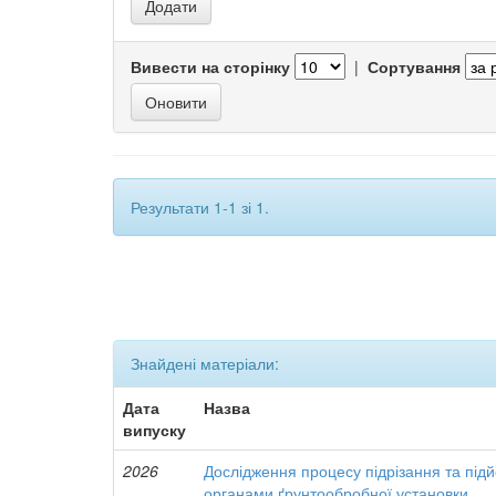
Вивести на сторінку
|
Сортування
Результати 1-1 зі 1.
Знайдені матеріали:
Дата
Назва
випуску
2026
Дослідження процесу підрізання та під
органами ґрунтообробної установки