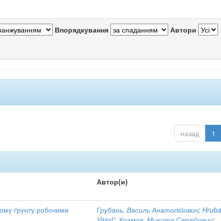
Впорядкування
Автори
назад
1
Автор(и)
йому ґрунту робочими
Грубань, Василь Анатолійович
;
Hruba
Vasyl'
;
Храмов, Микита Сергійович
;