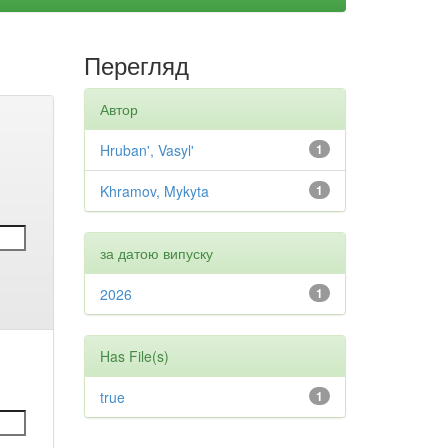
Перегляд
Автор
Hruban', Vasyl'
1
Khramov, Mykyta
1
за датою випуску
2026
1
Has File(s)
true
1