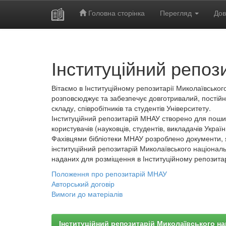
Головна сторінка
Перегляд
Дов
Skip
navigation
Інституційний репоз
Вітаємо в Інституційному репозитарії Миколаївського
розповсюджує та забезпечує довготривалий, постійн
складу, співробітників та студентів Університету.
Інституційний репозитарій МНАУ створено для пошир
користувачів (науковців, студентів, викладачів України
Фахівцями бібліотеки МНАУ розроблено документи, 
інституційний репозитарій Миколаївського національ
наданих для розміщення в Інституційному репозита
Положення про репозитарій МНАУ
Авторський договір
Вимоги до матеріалів
Інституційний репозитарій Миколаївського на