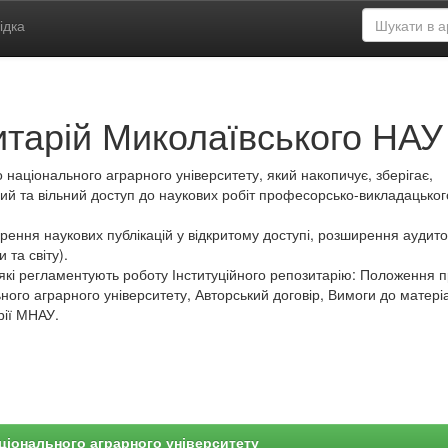
ідка
итарій Миколаївського НАУ
 національного аграрного університету, який накопичує, зберігає,
ий та вільний доступ до наукових робіт професорсько-викладацьког
ення наукових публікацій у відкритому доступі, розширення аудитор
 та світу).
які регламентують роботу Інституційного репозитарію: Положення 
ного аграрного університету, Авторський договір, Вимоги до матеріа
рії МНАУ.
ціонального аграрного університету