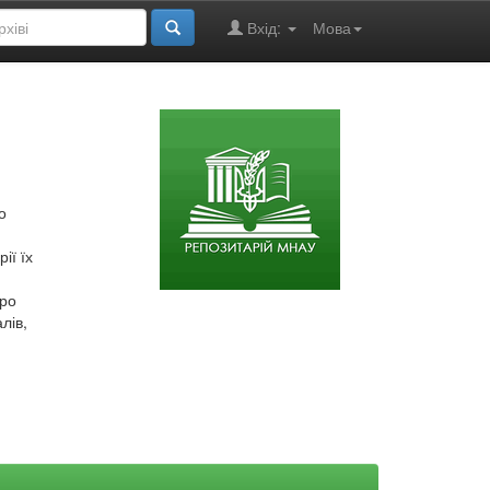
Вхід:
Мова
о
ії їх
про
лів,