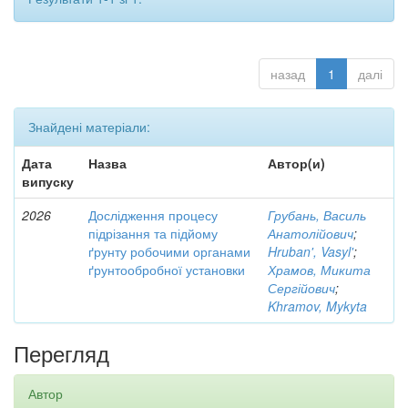
назад
1
далі
Знайдені матеріали:
Дата
Назва
Автор(и)
випуску
2026
Дослідження процесу
Грубань, Василь
підрізання та підйому
Анатолійович
;
ґрунту робочими органами
Hruban', Vasyl'
;
ґрунтообробної установки
Храмов, Микита
Сергійович
;
Khramov, Mykyta
Перегляд
Автор