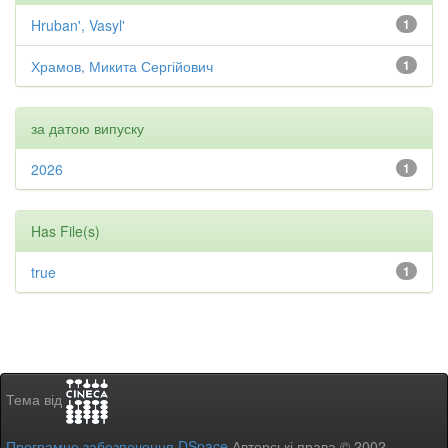
Hruban', Vasyl'
1
Храмов, Микита Сергійович
1
за датою випуску
2026
1
Has File(s)
true
1
Тема від
Програмне забезпечення DSpace
Авторські права © 2002-