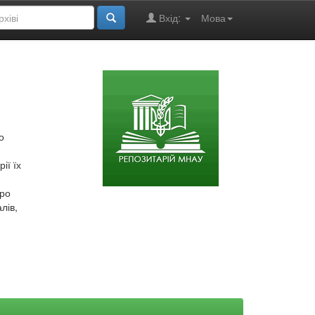
Вхід:
Мова
о
ії їх
про
лів,