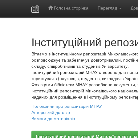
Головна сторінка
Перегляд
Дов
Skip
navigation
Інституційний репоз
Вітаємо в Інституційному репозитарії Миколаївського
розповсюджує та забезпечує довготривалий, постійн
складу, співробітників та студентів Університету.
Інституційний репозитарій МНАУ створено для пошир
користувачів (науковців, студентів, викладачів України
Фахівцями бібліотеки МНАУ розроблено документи, 
інституційний репозитарій Миколаївського національ
наданих для розміщення в Інституційному репозита
Положення про репозитарій МНАУ
Авторський договір
Вимоги до матеріалів
Інституційний репозитарій Миколаївського на