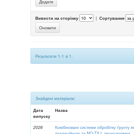
Вивести на сторінку
|
Сортування
Результати 1-1 зі 1.
Знайдені матеріали:
Дата
Назва
випуску
2026
Комбіновані системи обробітку ґрунту я
традиційною та NO-TILL технологіями