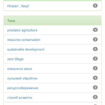
Hruban', Vasyl'
1
Тема
precision agriculture
1
resource conservation
1
sustainable development
1
zero tillage
1
кліматичні зміни
1
нульовий обробіток
1
ресурсозбереження
1
сталий розвиток
1