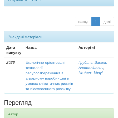
назад
1
далі
Знайдені матеріали:
Дата
Назва
Автор(и)
випуску
2026
Екологічно орієнтовані
Грубань, Василь
технології
Анатолійович
;
ресурсозбереження в
Hruban', Vasyl'
аграрному виробництві в
умовах кліматичних ризиків
та післявоєнного розвитку
Перегляд
Автор