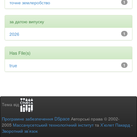
точне землеробство
1
за датою випуску
2026
1
Has File(s)
true
1
Тема від
Програмне забезпечення DSpace
Авторські права © 2002-
2005
Массачусетський технологічний інститут
та
Х’юлет Пакард
-
Зворотний зв’язок