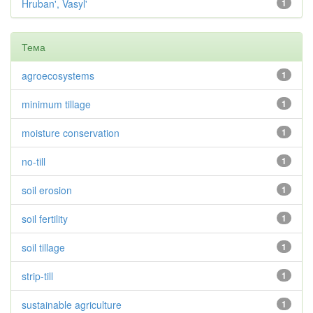
Hruban', Vasyl'
1
Тема
agroecosystems
1
minimum tillage
1
moisture conservation
1
no-till
1
soil erosion
1
soil fertility
1
soil tillage
1
strip-till
1
sustainable agriculture
1