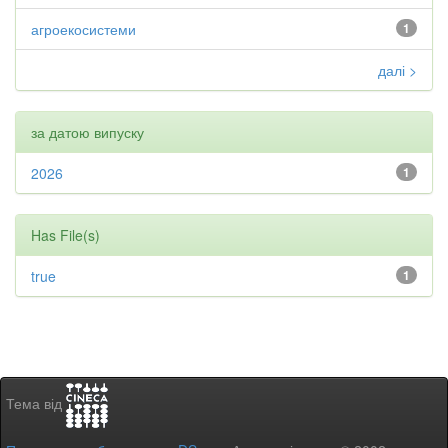
агроекосистеми
1
далі >
за датою випуску
2026
1
Has File(s)
true
1
Тема від