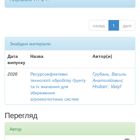
назад
1
далі
Знайдені матеріали:
Дата
Назва
Автор(и)
випуску
2026
Ресурсоефективні
Грубань, Василь
технології обробітку ґрунту
Анатолійович
;
та їх значення для
Hruban', Vasyl'
збереження
агроекологічних систем
Перегляд
Автор