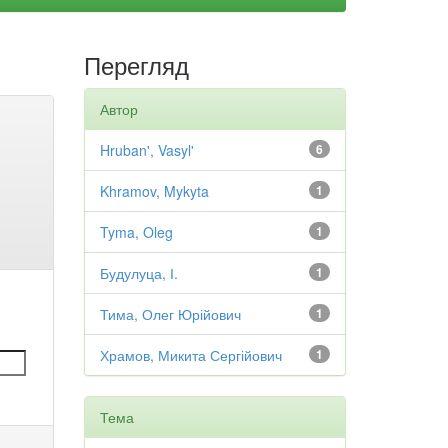
Перегляд
Автор
Hruban', Vasyl'
6
Khramov, Mykyta
1
Tyma, Oleg
1
Будулуца, І.
1
Тима, Олег Юрійович
1
Храмов, Микита Сергійович
1
Тема