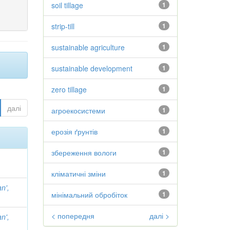
soil tillage
1
strip-till
1
sustainable agriculture
1
sustainable development
1
zero tillage
1
далі
агроекосистеми
1
ерозія ґрунтів
1
збереження вологи
1
кліматичні зміни
1
n',
мінімальний обробіток
1
< попередня
далі >
n',