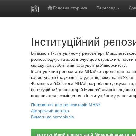
Головна сторінка
Перегляд
Дов
Skip
navigation
Інституційний репоз
Вітаємо в Інституційному репозитарії Миколаївського
розповсюджує та забезпечує довготривалий, постійн
складу, співробітників та студентів Університету.
Інституційний репозитарій МНАУ створено для пошир
користувачів (науковців, студентів, викладачів України
Фахівцями бібліотеки МНАУ розроблено документи, 
інституційний репозитарій Миколаївського національ
наданих для розміщення в Інституційному репозита
Положення про репозитарій МНАУ
Авторський договір
Вимоги до матеріалів
Інституційний репозитарій Миколаївського на