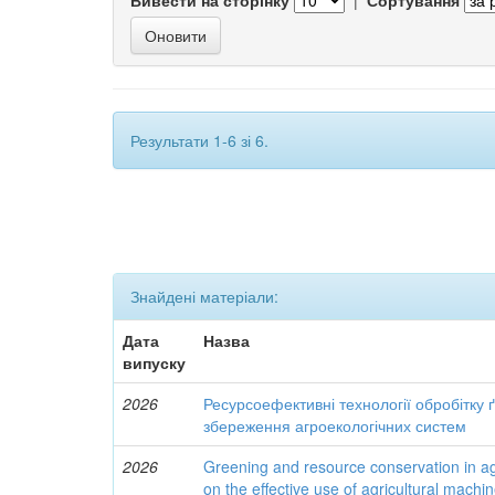
Вивести на сторінку
|
Сортування
Результати 1-6 зі 6.
Знайдені матеріали:
Дата
Назва
випуску
2026
Ресурсоефективні технології обробітку ґ
збереження агроекологічних систем
2026
Greening and resource conservation in ag
on the effective use of agricultural machi