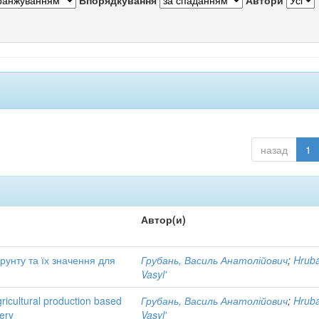
Впорядкування
Автори
назад
1
Автор(и)
рунту та їх значення для
Грубань, Василь Анатолійович
;
Hruba
Vasyl'
ricultural production based
Грубань, Василь Анатолійович
;
Hruba
nery
Vasyl'