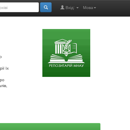
Вхід:
Мова
о
ії їх
про
лів,