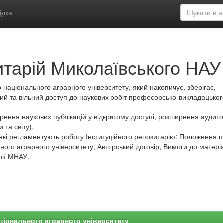
ідка
итарій Миколаївського НАУ
 національного аграрного університету, який накопичує, зберігає,
ий та вільний доступ до наукових робіт професорсько-викладацьког
ення наукових публікацій у відкритому доступі, розширення аудитор
 та світу).
які регламентують роботу Інституційного репозитарію: Положення 
ного аграрного університету, Авторський договір, Вимоги до матеріа
рії МНАУ.
ціонального аграрного університету