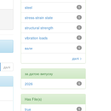
steel
1
stress-strain state
1
structural strength
1
vibration loads
1
вали
1
далі >
далі
за датою випуску
2026
1
Has File(s)
true
1