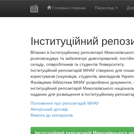
Головна сторінка
Перегляд
Дов
Skip
navigation
Інституційний репоз
Вітаємо в Інституційному репозитарії Миколаївського
розповсюджує та забезпечує довготривалий, постійн
складу, співробітників та студентів Університету.
Інституційний репозитарій МНАУ створено для пошир
користувачів (науковців, студентів, викладачів України
Фахівцями бібліотеки МНАУ розроблено документи, 
інституційний репозитарій Миколаївського національ
наданих для розміщення в Інституційному репозита
Положення про репозитарій МНАУ
Авторський договір
Вимоги до матеріалів
Інституційний репозитарій Миколаївського на