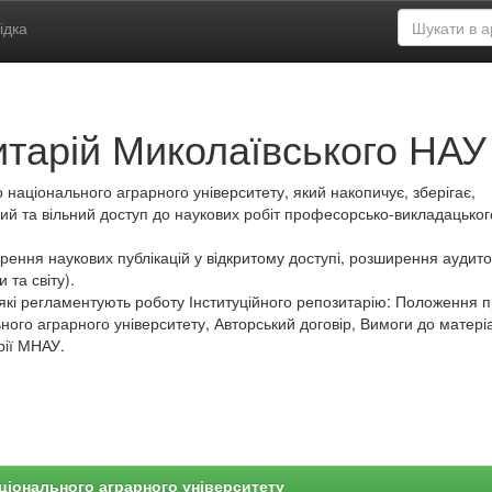
ідка
итарій Миколаївського НАУ
 національного аграрного університету, який накопичує, зберігає,
ий та вільний доступ до наукових робіт професорсько-викладацьког
ення наукових публікацій у відкритому доступі, розширення аудитор
 та світу).
які регламентують роботу Інституційного репозитарію: Положення 
ного аграрного університету, Авторський договір, Вимоги до матеріа
рії МНАУ.
ціонального аграрного університету