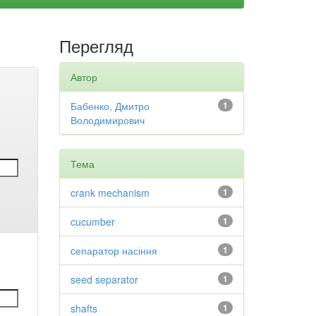
Перегляд
Автор
Бабенко, Дмитро
1
Володимирович
Тема
crank mechanism
1
cucumber
1
cепаратор насіння
1
seed separator
1
shafts
1