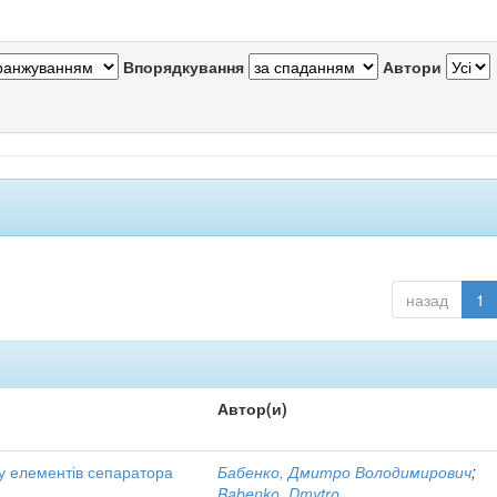
Впорядкування
Автори
назад
1
Автор(и)
у елементів сепаратора
Бабенко, Дмитро Володимирович
;
Babenko, Dmytro