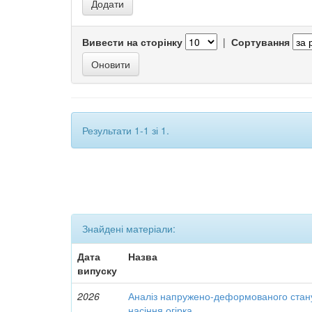
Вивести на сторінку
|
Сортування
Результати 1-1 зі 1.
Знайдені матеріали:
Дата
Назва
випуску
2026
Аналіз напружено-деформованого стан
насіння огірка