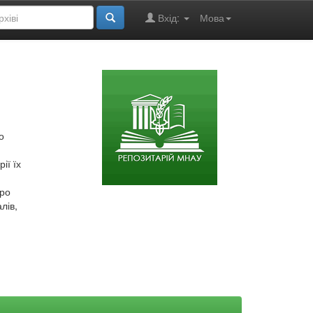
Вхід:
Мова
о
ії їх
про
лів,