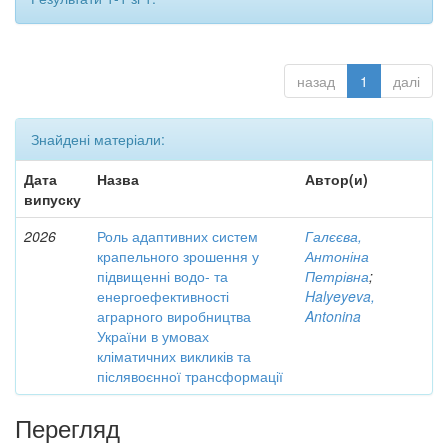
назад
1
далі
Знайдені матеріали:
Дата
Назва
Автор(и)
випуску
2026
Роль адаптивних систем
Галєєва,
крапельного зрошення у
Антоніна
підвищенні водо- та
Петрівна
;
енергоефективності
Halyeyeva,
аграрного виробництва
Antonina
України в умовах
кліматичних викликів та
післявоєнної трансформації
Перегляд