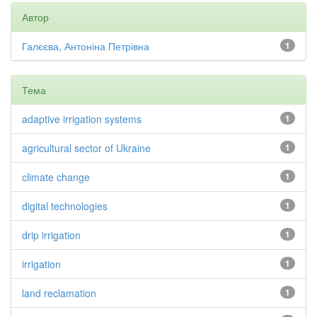
Автор
Галєєва, Антоніна Петрівна
1
Тема
adaptive irrigation systems
1
agricultural sector of Ukraine
1
climate change
1
digital technologies
1
drip irrigation
1
irrigation
1
land reclamation
1