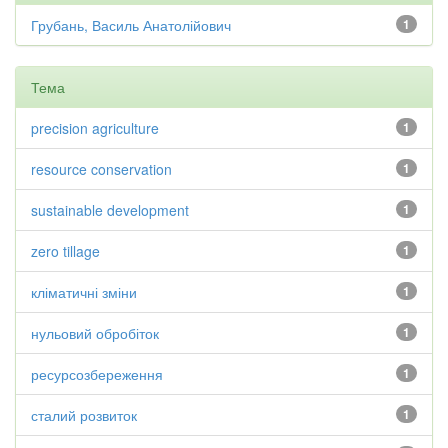
Грубань, Василь Анатолійович
1
Тема
precision agriculture
1
resource conservation
1
sustainable development
1
zero tillage
1
кліматичні зміни
1
нульовий обробіток
1
ресурсозбереження
1
сталий розвиток
1