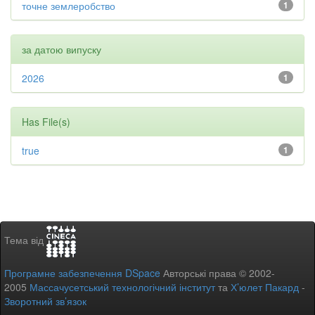
точне землеробство
1
за датою випуску
2026
1
Has File(s)
true
1
Тема від
Програмне забезпечення DSpace
Авторські права © 2002-
2005
Массачусетський технологічний інститут
та
Х’юлет Пакард
-
Зворотний зв’язок