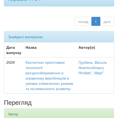
назад
1
далі
Знайдені матеріали:
Дата
Назва
Автор(и)
випуску
2026
Екологічно орієнтовані
Грубань, Василь
технології
Анатолійович
;
ресурсозбереження в
Hruban', Vasyl'
аграрному виробництві в
умовах кліматичних ризиків
та післявоєнного розвитку
Перегляд
Автор