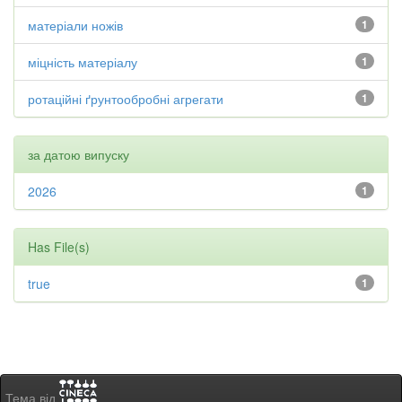
матеріали ножів
1
міцність матеріалу
1
ротаційні ґрунтообробні агрегати
1
за датою випуску
2026
1
Has File(s)
true
1
Тема від