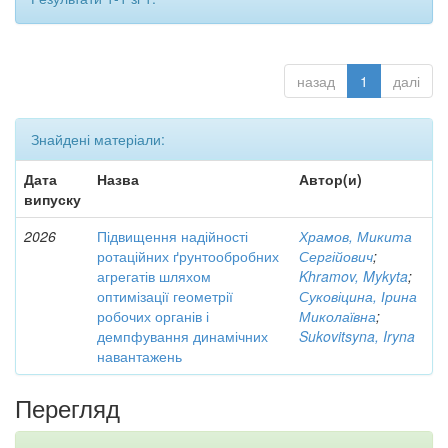
назад
1
далі
Знайдені матеріали:
Дата
Назва
Автор(и)
випуску
2026
Підвищення надійності
Храмов, Микита
ротаційних ґрунтообробних
Сергійович
;
агрегатів шляхом
Khramov, Mykyta
;
оптимізації геометрії
Суковіцина, Ірина
робочих органів і
Миколаївна
;
демпфування динамічних
Sukovitsyna, Iryna
навантажень
Перегляд