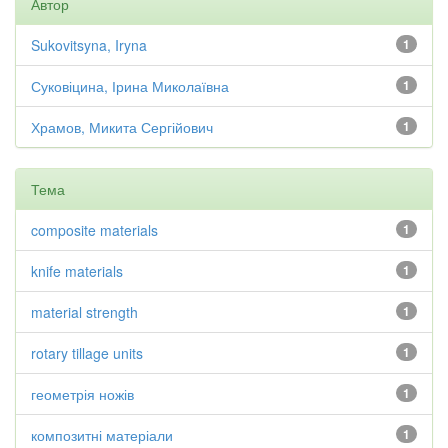
Автор
Sukovitsyna, Iryna
1
Суковіцина, Ірина Миколаївна
1
Храмов, Микита Сергійович
1
Тема
composite materials
1
knife materials
1
material strength
1
rotary tillage units
1
геометрія ножів
1
композитні матеріали
1