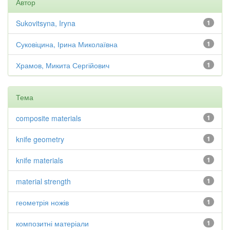
Автор
Sukovitsyna, Iryna
1
Суковіцина, Ірина Миколаївна
1
Храмов, Микита Сергійович
1
Тема
composite materials
1
knife geometry
1
knife materials
1
material strength
1
геометрія ножів
1
композитні матеріали
1