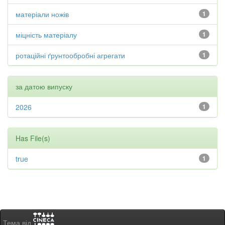
матеріали ножів
1
міцність матеріалу
1
ротаційні ґрунтообробні агрегати
1
за датою випуску
2026
1
Has File(s)
true
1
Тема від