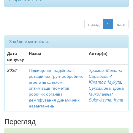
назад
1
далі
Знайдені матеріали:
Дата
Назва
Автор(и)
випуску
2026
Підвищення надійності
Храмов, Микита
ротаційних ґрунтообробних
Сергійович
;
агрегатів шляхом
Khramov, Mykyta
;
оптимізації геометрії
Суковіцина, Ірина
робочих органів і
Миколаївна
;
демпфування динамічних
Sukovitsyna, Iryna
навантажень
Перегляд