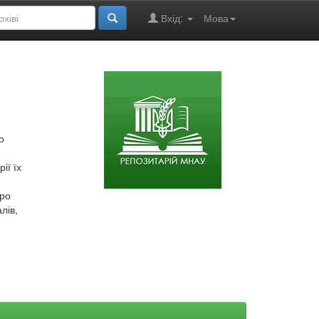
Вхід:
Мова
о
ії їх
про
лів,