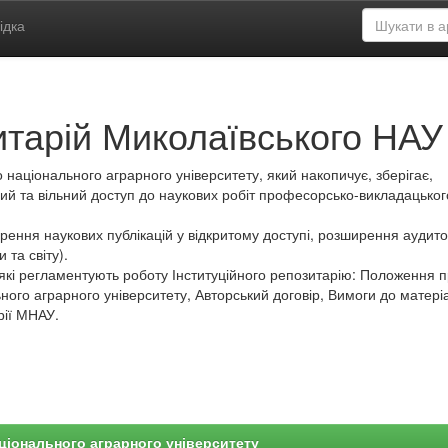
ідка
итарій Миколаївського НАУ
 національного аграрного університету, який накопичує, зберігає,
ий та вільний доступ до наукових робіт професорсько-викладацьког
ення наукових публікацій у відкритому доступі, розширення аудитор
 та світу).
які регламентують роботу Інституційного репозитарію: Положення 
ного аграрного університету, Авторський договір, Вимоги до матеріа
рії МНАУ.
ціонального аграрного університету