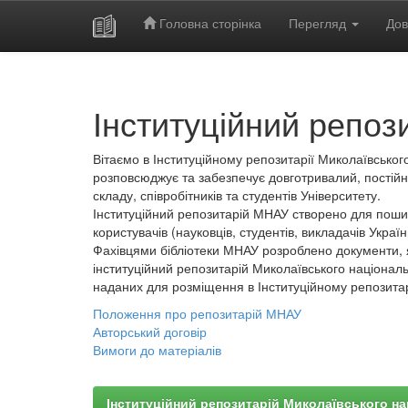
Головна сторінка
Перегляд
Дов
Skip
navigation
Інституційний репоз
Вітаємо в Інституційному репозитарії Миколаївського
розповсюджує та забезпечує довготривалий, постійн
складу, співробітників та студентів Університету.
Інституційний репозитарій МНАУ створено для пошир
користувачів (науковців, студентів, викладачів України
Фахівцями бібліотеки МНАУ розроблено документи, 
інституційний репозитарій Миколаївського національ
наданих для розміщення в Інституційному репозита
Положення про репозитарій МНАУ
Авторський договір
Вимоги до матеріалів
Інституційний репозитарій Миколаївського на