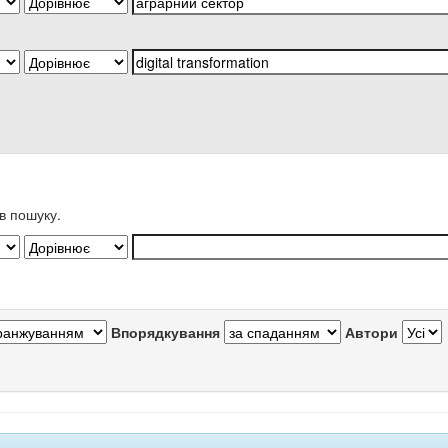
в пошуку.
Впорядкування
Автори