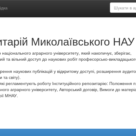
ідка
итарій Миколаївського НАУ
 національного аграрного університету, який накопичує, зберігає,
ий та вільний доступ до наукових робіт професорсько-викладацьког
ення наукових публікацій у відкритому доступі, розширення аудитор
 та світу).
які регламентують роботу Інституційного репозитарію: Положення 
ного аграрного університету, Авторський договір, Вимоги до матеріа
рії МНАУ.