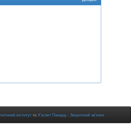
огічний інститут
та
Х’юлет Пакард
-
Зворотний зв’язок