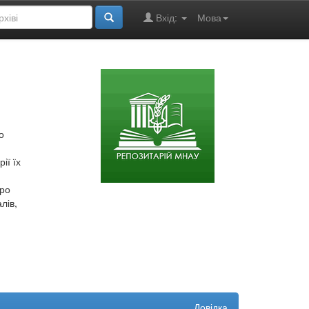
Вхід:
Мова
о
ії їх
про
лів,
Довідка