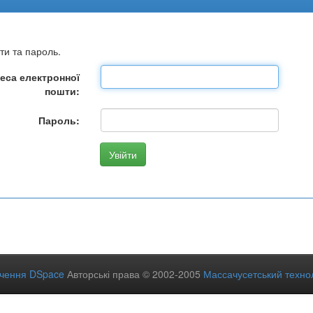
ти та пароль.
еса електронної
пошти:
Пароль:
ечення DSpace
Авторські права © 2002-2005
Массачусетський технол