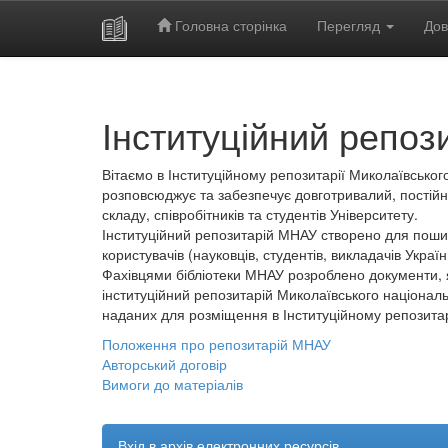
Головна сторінка
Перегляд
Дов
Skip
navigation
Інституційний репоз
Вітаємо в Інституційному репозитарії Миколаївського
розповсюджує та забезпечує довготривалий, постійн
складу, співробітників та студентів Університету.
Інституційний репозитарій МНАУ створено для пошир
користувачів (науковців, студентів, викладачів України
Фахівцями бібліотеки МНАУ розроблено документи, 
інституційний репозитарій Миколаївського національ
наданих для розміщення в Інституційному репозита
Положення про репозитарій МНАУ
Авторський договір
Вимоги до матеріалів
Вхід в архів електронних ресурсів