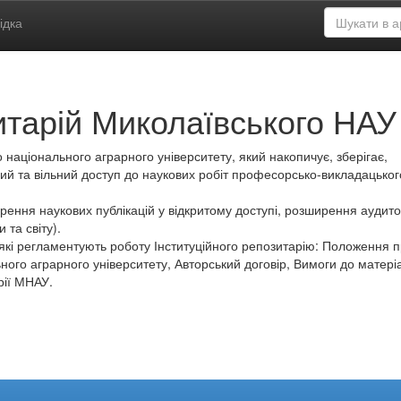
ідка
итарій Миколаївського НАУ
 національного аграрного університету, який накопичує, зберігає,
ий та вільний доступ до наукових робіт професорсько-викладацьког
ення наукових публікацій у відкритому доступі, розширення аудитор
 та світу).
які регламентують роботу Інституційного репозитарію: Положення 
ного аграрного університету, Авторський договір, Вимоги до матеріа
рії МНАУ.