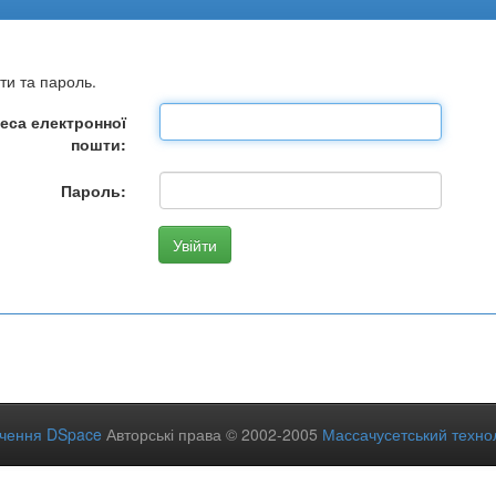
ти та пароль.
еса електронної
пошти:
Пароль:
ечення DSpace
Авторські права © 2002-2005
Массачусетський технол