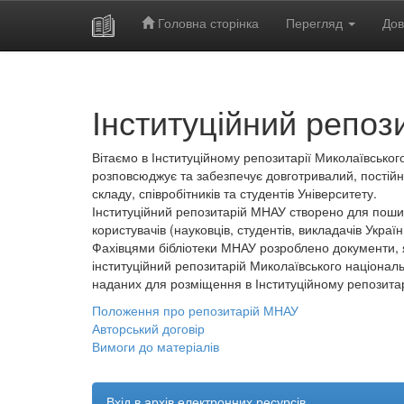
Головна сторінка
Перегляд
Дов
Skip
navigation
Інституційний репоз
Вітаємо в Інституційному репозитарії Миколаївського
розповсюджує та забезпечує довготривалий, постійн
складу, співробітників та студентів Університету.
Інституційний репозитарій МНАУ створено для пошир
користувачів (науковців, студентів, викладачів України
Фахівцями бібліотеки МНАУ розроблено документи, 
інституційний репозитарій Миколаївського національ
наданих для розміщення в Інституційному репозита
Положення про репозитарій МНАУ
Авторський договір
Вимоги до матеріалів
Вхід в архів електронних ресурсів