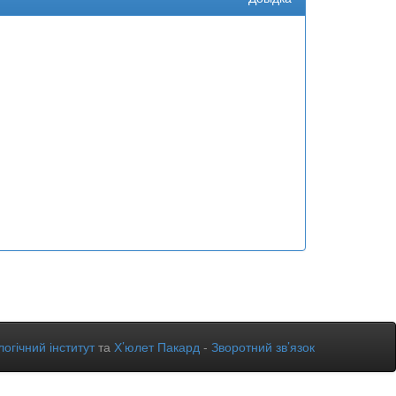
огічний інститут
та
Х’юлет Пакард
-
Зворотний зв’язок