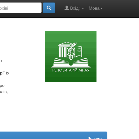
Вхід:
Мова
о
ії їх
про
лів,
Довідка