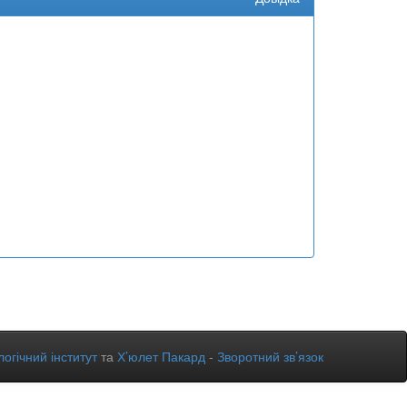
огічний інститут
та
Х’юлет Пакард
-
Зворотний зв’язок