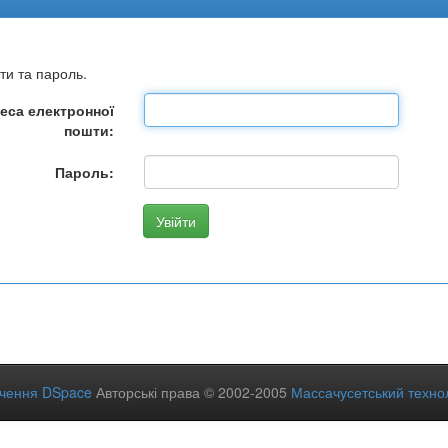
ти та пароль.
еса електронної
пошти:
Пароль:
ечення DSpace
Авторські права © 2002-2005
Массачусетський технол