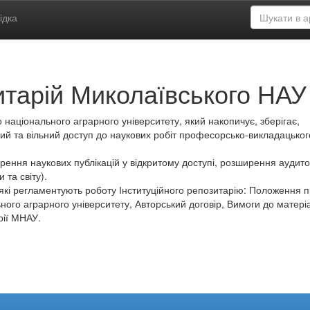
ідка
итарій Миколаївського НАУ
 національного аграрного університету, який накопичує, зберігає,
ий та вільний доступ до наукових робіт професорсько-викладацьког
ення наукових публікацій у відкритому доступі, розширення аудитор
 та світу).
які регламентують роботу Інституційного репозитарію: Положення 
ного аграрного університету, Авторський договір, Вимоги до матеріа
рії МНАУ.