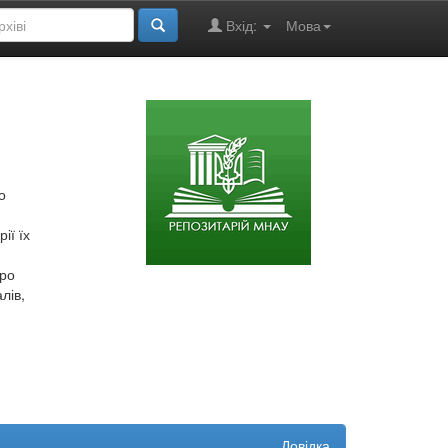
Вхід:
Мова
о
ії їх
про
лів,
Довідка