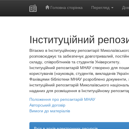
Головна сторінка
Перегляд
Дов
Skip
navigation
Інституційний репоз
Вітаємо в Інституційному репозитарії Миколаївського
розповсюджує та забезпечує довготривалий, постійн
складу, співробітників та студентів Університету.
Інституційний репозитарій МНАУ створено для пошир
користувачів (науковців, студентів, викладачів України
Фахівцями бібліотеки МНАУ розроблено документи, 
інституційний репозитарій Миколаївського національ
наданих для розміщення в Інституційному репозита
Положення про репозитарій МНАУ
Авторський договір
Вимоги до матеріалів
Вхід в архів електронних ресурсів