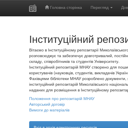
Головна сторінка
Перегляд
Дов
Skip
navigation
Інституційний репоз
Вітаємо в Інституційному репозитарії Миколаївського
розповсюджує та забезпечує довготривалий, постійн
складу, співробітників та студентів Університету.
Інституційний репозитарій МНАУ створено для пошир
користувачів (науковців, студентів, викладачів України
Фахівцями бібліотеки МНАУ розроблено документи, 
інституційний репозитарій Миколаївського національ
наданих для розміщення в Інституційному репозита
Положення про репозитарій МНАУ
Авторський договір
Вимоги до матеріалів
Вхід в архів електронних ресурсів