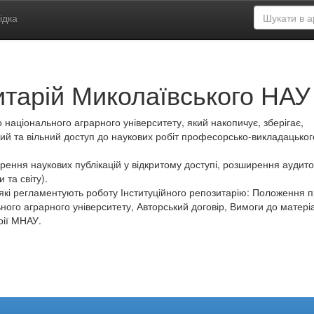
ідка
итарій Миколаївського НАУ
 національного аграрного університету, який накопичує, зберігає,
ий та вільний доступ до наукових робіт професорсько-викладацьког
ення наукових публікацій у відкритому доступі, розширення аудитор
 та світу).
які регламентують роботу Інституційного репозитарію: Положення 
ного аграрного університету, Авторський договір, Вимоги до матеріа
рії МНАУ.