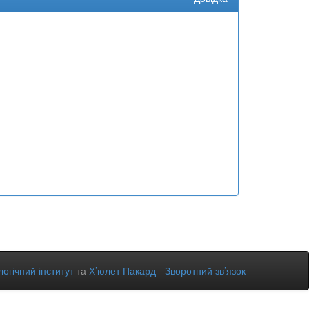
огічний інститут
та
Х’юлет Пакард
-
Зворотний зв’язок