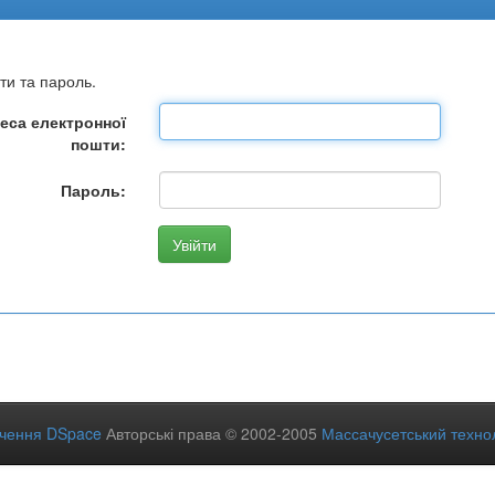
ти та пароль.
еса електронної
пошти:
Пароль:
ечення DSpace
Авторські права © 2002-2005
Массачусетський технол