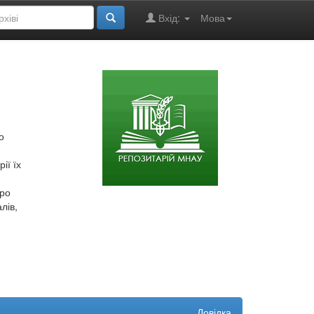
Вхід:
Мова
о
ії їх
про
лів,
Довідка