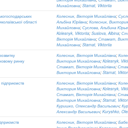
Михайловна
;
Stamat, Viktoriia
ськогосподарських
Колесник, Вікторія Михайлівна
;
Сусл
колаївської області
Альбіна Юріївна
;
Колесник, Виктори
Михайловна
;
Суслова, Альбина Юрь
Kolesnyk, Viktoriia
;
Suslova, Albina
;
Ст
Вікторія Михайлівна
;
Стамат, Викт
Михайловна
;
Stamat, Viktoriia
розвитку
Колесник, Вікторія Михайлівна
;
Коле
рновому ринку
Виктория Михайловна
;
Kolesnyk, Vikt
Стамат, Вікторія Михайлівна
;
Ста
Виктория Михайловна
;
Stamat, Viktor
х підприємств
Колесник, Вікторія Михайлівна
;
Коле
Виктория Михайловна
;
Kolesnyk, Vikt
Стамат, Вікторія Михайлівна
;
Ста
Виктория Михайловна
;
Stamat, Viktor
Куришко, Олександр Васильович
;
Ку
Александр Васильевич
;
Kuryshko, Ol
ідприємств
Колесник, Вікторія Михайлівна
;
Бабе
Ірина Володимирівна
;
Колесник, Вик