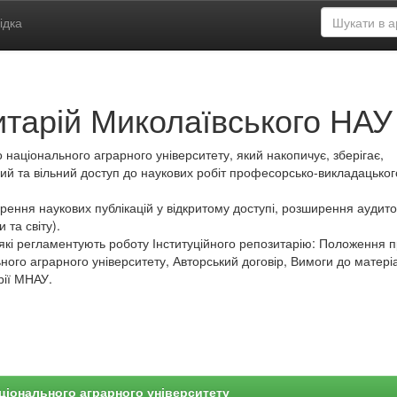
ідка
итарій Миколаївського НАУ
 національного аграрного університету, який накопичує, зберігає,
ий та вільний доступ до наукових робіт професорсько-викладацьког
ення наукових публікацій у відкритому доступі, розширення аудитор
 та світу).
які регламентують роботу Інституційного репозитарію: Положення 
ного аграрного університету, Авторський договір, Вимоги до матеріа
рії МНАУ.
ціонального аграрного університету