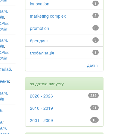
innovation
3
мат,
marketing complex
3
iia
;
сник,
promotion
3
oriia
мат,
брендинг
3
iia
;
сник,
глобалізація
3
oriia
далі >
ладай,
евна
;
за датою випуску
мат,
2020 - 2026
289
iia
2010 - 2019
21
а,
2001 - 2009
10
на
;
ат,
ория