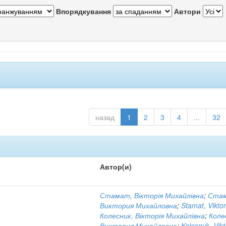
Впорядкування
Автори
назад
1
2
3
4
...
32
Автор(и)
Стамат, Вікторія Михайлівна
;
Ста
Виктория Михайловна
;
Stamat, Viktor
Колесник, Вікторія Михайлівна
;
Коле
Виктория Михайловна
;
Kolesnyk, Vikt