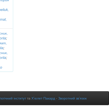
eliuk,
;
amat,
сник,
oriia
;
мат,
iia
;
сник,
oriia
;
ro
огічний інститут
та
Х’юлет Пакард
-
Зворотний зв’язок