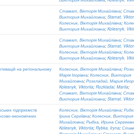
Стамат, Вікторія Михайлівна
;
Ста
Виктория Михайловна
;
Stamat, Viktor
Колесник, Вікторія Михайлівна
;
Коле
Виктория Михайловна
;
Kolesnyk, Vikt
г
Стамат, Вікторія Михайлівна
;
Ста
Виктория Михайловна
;
Stamat, Viktor
Колесник, Вікторія Михайлівна
;
Коле
Виктория Михайловна
;
Kolesnyk, Vikt
отивацій на регіональному
Колесник, Вікторія Михайлівна
;
Розк
Марія Ігорівна
;
Колесник, Виктория
Михайловна
;
Розкладай, Мария Игор
Kolesnyk, Viktoriia
;
Rozkladai, Mariia
;
Стамат, Вікторія Михайлівна
;
Ста
Виктория Михайловна
;
Stamat, Viktor
рських підприємств
Колесник, Вікторія Михайлівна
;
Рибк
ансово-економічних
Ірина Сергіївна
;
Колесник, Виктория
Михайловна
;
Рыбка, Ирина Сергеев
Kolesnyk, Viktoriia
;
Rybka, Iryna
;
Стам
Вікторія Михайлівна
;
Стамат, Викт