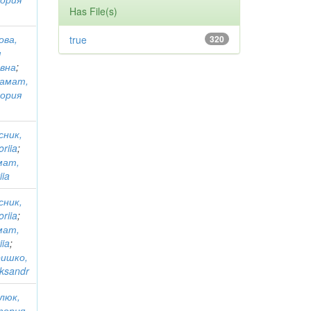
Has File(s)
ова,
true
320
я
евна
;
амат,
ория
сник,
oriia
;
мат,
iia
сник,
oriia
;
мат,
iia
;
ришко,
eksandr
люк,
тория