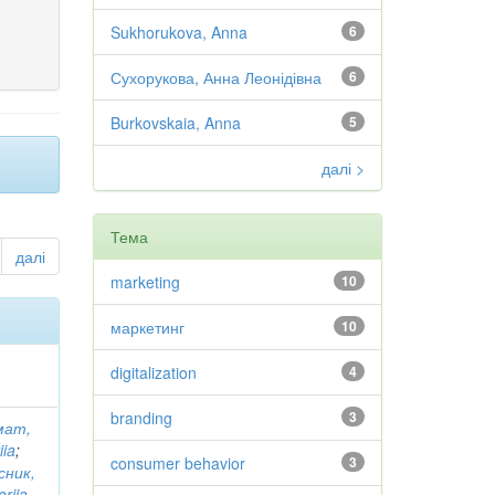
Sukhorukova, Anna
6
Сухорукова, Анна Леонідівна
6
Burkovskaia, Anna
5
далі >
Тема
далі
marketing
10
маркетинг
10
digitalization
4
branding
3
мат,
iia
;
consumer behavior
3
сник,
oriia