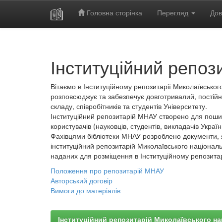
Головна сторінка
Перегляд
Дов
Skip
navigation
Інституційний репоз
Вітаємо в Інституційному репозитарії Миколаївського
розповсюджує та забезпечує довготривалий, постійн
складу, співробітників та студентів Університету.
Інституційний репозитарій МНАУ створено для пошир
користувачів (науковців, студентів, викладачів України
Фахівцями бібліотеки МНАУ розроблено документи, 
інституційний репозитарій Миколаївського національ
наданих для розміщення в Інституційному репозита
Положення про репозитарій МНАУ
Авторський договір
Вимоги до матеріалів
Інституційний репозитарій Миколаївського на