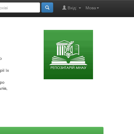
Вхід:
Мова
о
ії їх
про
лів,