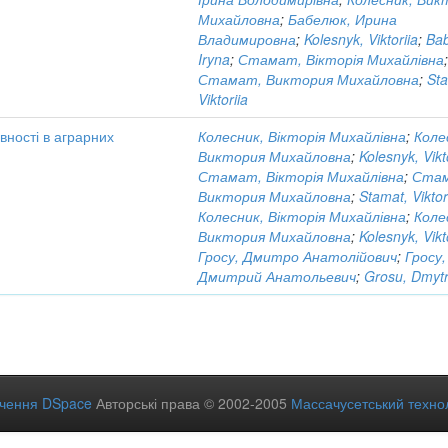
Михайловна
;
Бабелюк, Ирина
Владимировна
;
Kolesnyk, Viktoriia
;
Bab
Iryna
;
Стамат, Вікторія Михайлівна
Стамат, Виктория Михайловна
;
St
Viktoriia
вності в аграрних
Колесник, Вікторія Михайлівна
;
Коле
Виктория Михайловна
;
Kolesnyk, Vikt
Стамат, Вікторія Михайлівна
;
Ста
Виктория Михайловна
;
Stamat, Viktor
Колесник, Вікторія Михайлівна
;
Коле
Виктория Михайловна
;
Kolesnyk, Vikt
Гросу, Дмитро Анатолійович
;
Гросу,
Дмитрий Анатольевич
;
Grosu, Dmyt
ечення DSpace
Авторські права © 2002-2005
Массачусетський технол