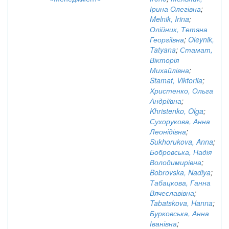
Ірина Олегівна
;
Melnik, Irina
;
Олійник, Тетяна
Георгіївна
;
Oleynik,
Tatyana
;
Стамат,
Вікторія
Михайлівна
;
Stamat, Viktoriia
;
Христенко, Ольга
Андріївна
;
Khristenko, Olga
;
Сухорукова, Анна
Леонідівна
;
Sukhorukova, Anna
;
Бобровська, Надія
Володимирівна
;
Bobrovska, Nadiya
;
Табацкова, Ганна
Вячеславівна
;
Tabatskova, Hanna
;
Бурковська, Анна
Іванівна
;