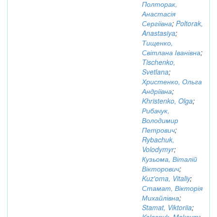
Полторак,
Анастасія
Сергіївна
;
Poltorak,
Anastasiya
;
Тищенко,
Світлана Іванівна
;
Tischenko,
Svetlana
;
Христенко, Ольга
Андріївна
;
Khristenko, Olga
;
Рибачук,
Володимир
Петрович
;
Rybachuk,
Volodymyr
;
Кузьома, Віталій
Вікторович
;
Kuz'oma, Vitaliy
;
Стамат, Вікторія
Михайлівна
;
Stamat, Viktoriia
;