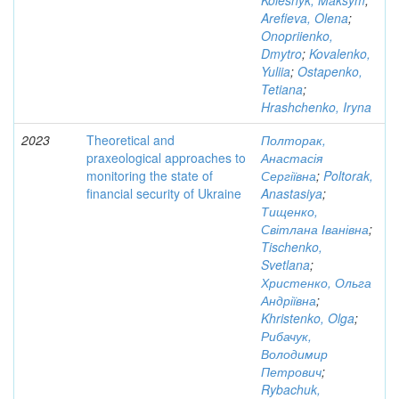
Kolesnyk, Maksym
;
Arefieva, Olena
;
Onopriienko,
Dmytro
;
Kovalenko,
Yuliia
;
Ostapenko,
Tetiana
;
Hrashchenko, Iryna
2023
Theoretical and
Полторак,
praxeological approaches to
Анастасія
monitoring the state of
Сергіївна
;
Poltorak,
financial security of Ukraine
Anastasiya
;
Тищенко,
Світлана Іванівна
;
Tischenko,
Svetlana
;
Христенко, Ольга
Андріївна
;
Khristenko, Olga
;
Рибачук,
Володимир
Петрович
;
Rybachuk,