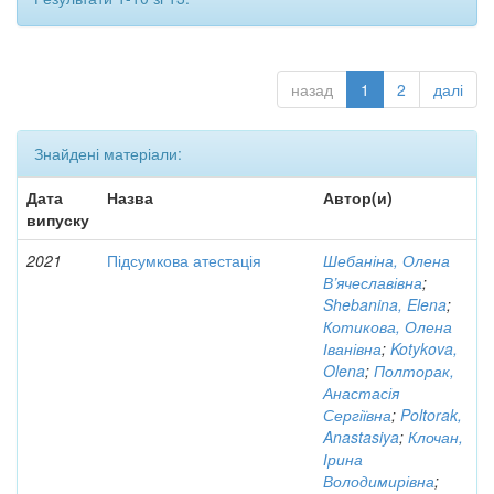
назад
1
2
далі
Знайдені матеріали:
Дата
Назва
Автор(и)
випуску
2021
Підсумкова атестація
Шебаніна, Олена
В’ячеславівна
;
Shebanina, Elena
;
Котикова, Олена
Іванівна
;
Kotykova,
Olena
;
Полторак,
Анастасія
Сергіївна
;
Poltorak,
Anastasiya
;
Клочан,
Ірина
Володимирівна
;