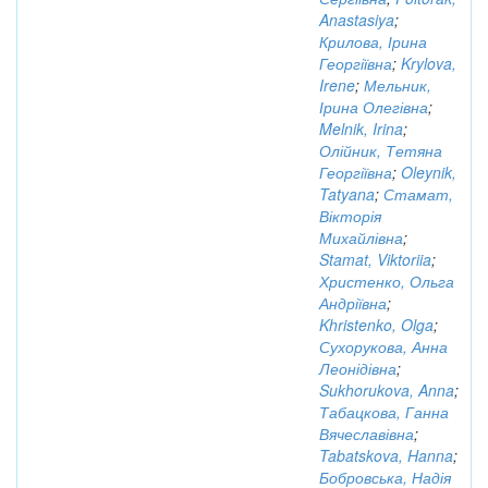
Anastasiya
;
Крилова, Ірина
Георгіївна
;
Krylova,
Irene
;
Мельник,
Ірина Олегівна
;
Melnik, Irina
;
Олійник, Тетяна
Георгіївна
;
Oleynik,
Tatyana
;
Стамат,
Вікторія
Михайлівна
;
Stamat, Viktoriia
;
Христенко, Ольга
Андріївна
;
Khristenko, Olga
;
Сухорукова, Анна
Леонідівна
;
Sukhorukova, Anna
;
Табацкова, Ганна
Вячеславівна
;
Tabatskova, Hanna
;
Бобровська, Надія