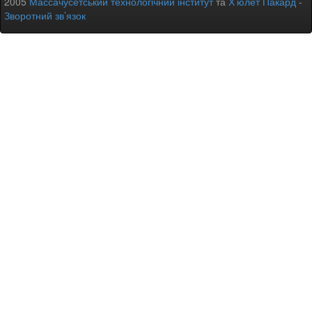
2005
Массачусетський технологічний інститут
та
Х’юлет Пакард
-
Зворотний зв’язок