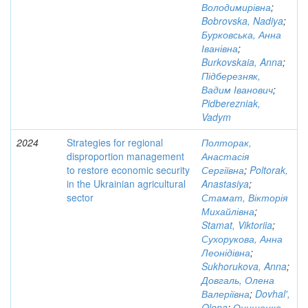
Володимирівна
;
Bobrovska, Nadiya
;
Бурковська, Анна
Іванівна
;
Burkovskaia, Anna
;
Підберезняк,
Вадим Іванович
;
Pidberezniak,
Vadym
2024
Strategies for regional
Полторак,
disproportion management
Анастасія
to restore economic security
Сергіївна
;
Poltorak,
in the Ukrainian agricultural
Anastasiya
;
sector
Стамат, Вікторія
Михайлівна
;
Stamat, Viktoriia
;
Сухорукова, Анна
Леонідівна
;
Sukhorukova, Anna
;
Довгаль, Олена
Валеріївна
;
Dovhal',
Olena
;
Онищенко,