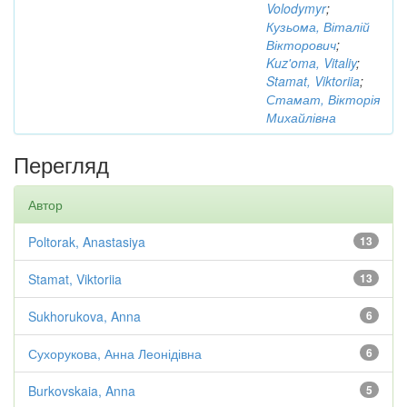
Volodymyr
;
Кузьома, Віталій
Вікторович
;
Kuz'oma, Vitaliy
;
Stamat, Viktoriia
;
Стамат, Вікторія
Михайлівна
Перегляд
Автор
Poltorak, Anastasiya
13
Stamat, Viktoriia
13
Sukhorukova, Anna
6
Сухорукова, Анна Леонідівна
6
Burkovskaia, Anna
5