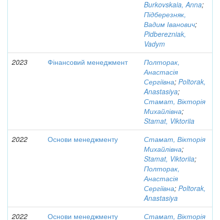
Burkovskaia, Anna
;
Підберезняк,
Вадим Іванович
;
Pidberezniak,
Vadym
2023
Фінансовий менеджмент
Полторак,
Анастасія
Сергіївна
;
Poltorak,
Anastasiya
;
Стамат, Вікторія
Михайлівна
;
Stamat, Viktoriia
2022
Основи менеджменту
Стамат, Вікторія
Михайлівна
;
Stamat, Viktoriia
;
Полторак,
Анастасія
Сергіївна
;
Poltorak,
Anastasiya
2022
Основи менеджменту
Стамат, Вікторія