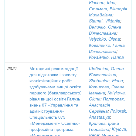
Klochan, Irina
;
Стамат, Вікторія
Михайлівна
;
Stamat, Viktoriia
;
Величко, Олена
В’ячеславівна
;
Velychko, Olena
;
Коваленко, Ганна
В’ячеславівна
;
Kovalenko, Hanna
2021
Методичні рекомендації
Шебаніна, Олена
для підготовки і захисту
В’ячеславівна
;
кваліфікаційних робіт
Shebanina, Elena
;
здобувачами вищої освіти
Котикова, Олена
першого (бакалаврського)
Іванівна
;
Kotykova,
рівня вищої освіти Галузь
Olena
;
Полторак,
знань 07 «Управління та
Анастасія
адміністрування»
Сергіївна
;
Poltorak,
Спеціальність 073
Anastasiya
;
«Менеджмент» Освітньо-
Крилова, Ірина
професійна програма
Георгіївна
;
Krylova,
«Менеджмент»
Irene
;
Мельник,