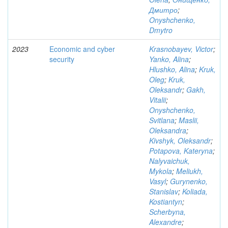
Дмитро
;
Onyshchenko,
Dmytro
2023
Economic and cyber
Krasnobayev, Victor
;
security
Yanko, Alina
;
Hlushko, Alina
;
Kruk,
Oleg
;
Kruk,
Oleksandr
;
Gakh,
Vitalii
;
Onyshchenko,
Svitlana
;
Maslii,
Oleksandra
;
Kivshyk, Oleksandr
;
Potapova, Kateryna
;
Nalyvaichuk,
Mykola
;
Meliukh,
Vasyl
;
Gurynenko,
Stanislav
;
Koliada,
Kostiantyn
;
Scherbyna,
Alexandre
;