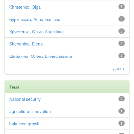
Khristenko, Olga
5
Бурковська, Анна Іванівна
5
Христенко, Ольга Андріївна
5
Shebanina, Elena
4
Шебаніна, Олена В’ячеславівна
4
далі >
Тема
National security
2
agricultural innovation
1
balanced growth
1