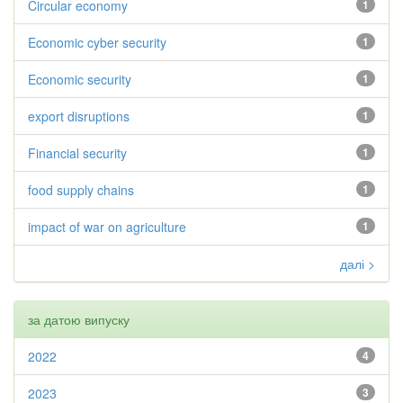
Circular economy
1
Economic cyber security
1
Economic security
1
export disruptions
1
Financial security
1
food supply chains
1
impact of war on agriculture
1
далі >
за датою випуску
2022
4
2023
3