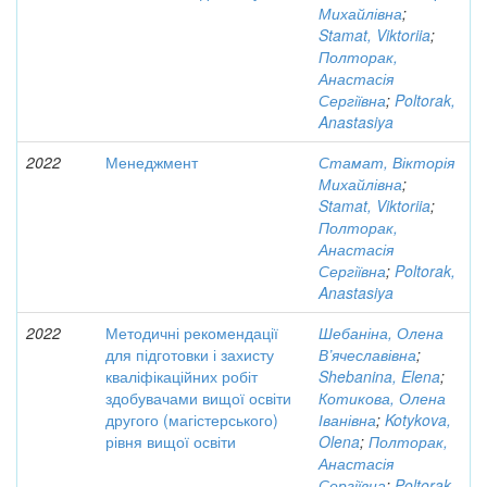
Михайлівна
;
Stamat, Viktoriia
;
Полторак,
Анастасія
Сергіївна
;
Poltorak,
Anastasiya
2022
Менеджмент
Стамат, Вікторія
Михайлівна
;
Stamat, Viktoriia
;
Полторак,
Анастасія
Сергіївна
;
Poltorak,
Anastasiya
2022
Методичні рекомендації
Шебаніна, Олена
для підготовки і захисту
В’ячеславівна
;
кваліфікаційних робіт
Shebanina, Elena
;
здобувачами вищої освіти
Котикова, Олена
другого (магістерського)
Іванівна
;
Kotykova,
рівня вищої освіти
Olena
;
Полторак,
Анастасія
Сергіївна
;
Poltorak,