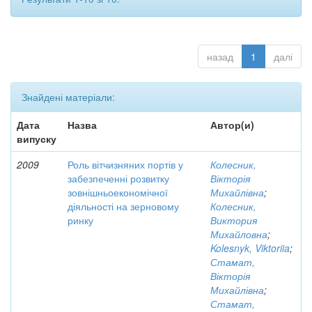
назад
1
далі
Знайдені матеріали:
Дата
Назва
Автор(и)
випуску
2009
Роль вітчизняних портів у
Колесник,
забезпеченні розвитку
Вікторія
зовнішньоекономічної
Михайлівна
;
діяльності на зерновому
Колесник,
ринку
Виктория
Михайловна
;
Kolesnyk, Viktoriia
;
Стамат,
Вікторія
Михайлівна
;
Стамат,