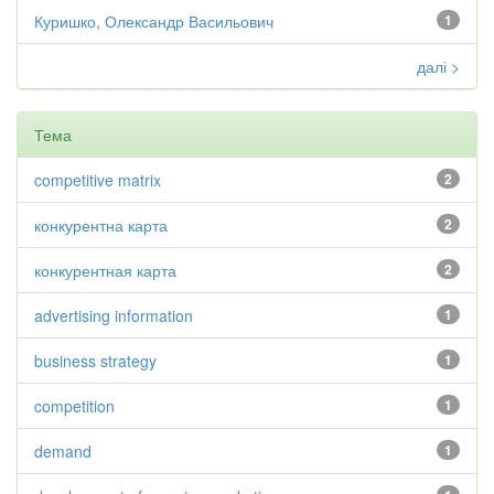
Куришко, Олександр Васильович
1
далі >
Тема
competitive matrix
2
конкурентна карта
2
конкурентная карта
2
advertising information
1
business strategy
1
competition
1
demand
1