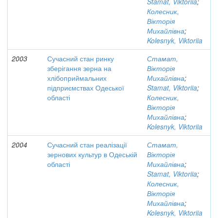
Stamat, Viktoriia
;
Колесник,
Вікторія
Михайлівна
;
Kolesnyk, Viktoriia
2003
Сучасний стан ринку
Стамат,
зберігання зерна на
Вікторія
хлібоприймальних
Михайлівна
;
підприємствах Одеської
Stamat, Viktoriia
;
області
Колесник,
Вікторія
Михайлівна
;
Kolesnyk, Viktoriia
2004
Сучасний стан реалізації
Стамат,
зернових культур в Одеській
Вікторія
області
Михайлівна
;
Stamat, Viktoriia
;
Колесник,
Вікторія
Михайлівна
;
Kolesnyk, Viktoriia