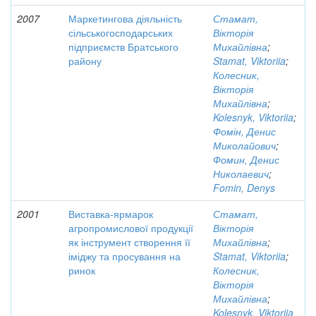
2007
Маркетингова діяльність
Стамат,
сільськогосподарських
Вікторія
підприємств Братського
Михайлівна
;
району
Stamat, Viktoriia
;
Колесник,
Вікторія
Михайлівна
;
Kolesnyk, Viktoriia
;
Фомін, Денис
Миколайович
;
Фомин, Денис
Николаевич
;
Fomin, Denys
2001
Виставка-ярмарок
Стамат,
агропромислової продукції
Вікторія
як інструмент створення її
Михайлівна
;
іміджу та просування на
Stamat, Viktoriia
;
ринок
Колесник,
Вікторія
Михайлівна
;
Kolesnyk, Viktoriia