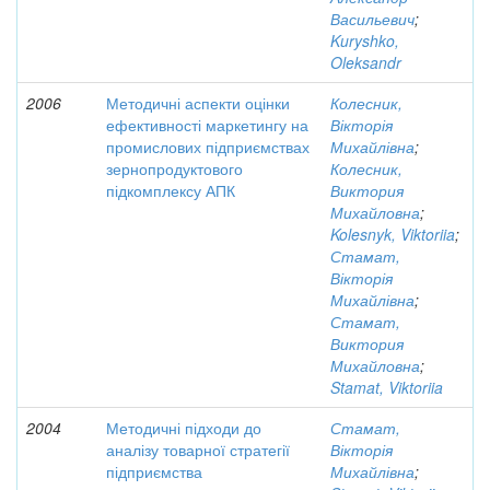
Васильевич
;
Kuryshko,
Oleksandr
2006
Методичні аспекти оцінки
Колесник,
ефективності маркетингу на
Вікторія
промислових підприємствах
Михайлівна
;
зернопродуктового
Колесник,
підкомплексу АПК
Виктория
Михайловна
;
Kolesnyk, Viktoriia
;
Стамат,
Вікторія
Михайлівна
;
Стамат,
Виктория
Михайловна
;
Stamat, Viktoriia
2004
Методичні підходи до
Стамат,
аналізу товарної стратегії
Вікторія
підприємства
Михайлівна
;