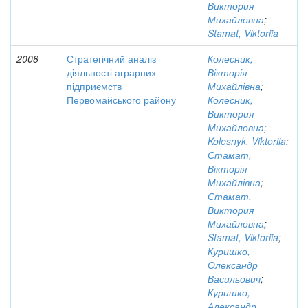
Виктория
Михайловна
;
Stamat, Viktoriia
2008
Стратегічний аналіз
Колесник,
діяльності аграрних
Вікторія
підприємств
Михайлівна
;
Первомайського району
Колесник,
Виктория
Михайловна
;
Kolesnyk, Viktoriia
;
Стамат,
Вікторія
Михайлівна
;
Стамат,
Виктория
Михайловна
;
Stamat, Viktoriia
;
Куришко,
Олександр
Васильович
;
Куришко,
Александр