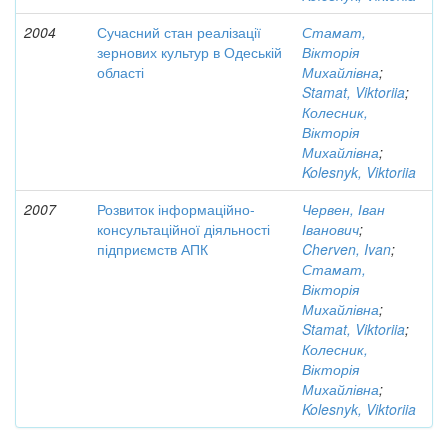
2004
Сучасний стан реалізації
Стамат,
зернових культур в Одеській
Вікторія
області
Михайлівна
;
Stamat, Viktoriia
;
Колесник,
Вікторія
Михайлівна
;
Kolesnyk, Viktoriia
2007
Розвиток інформаційно-
Червен, Іван
консультаційної діяльності
Іванович
;
підприємств АПК
Cherven, Ivan
;
Стамат,
Вікторія
Михайлівна
;
Stamat, Viktoriia
;
Колесник,
Вікторія
Михайлівна
;
Kolesnyk, Viktoriia