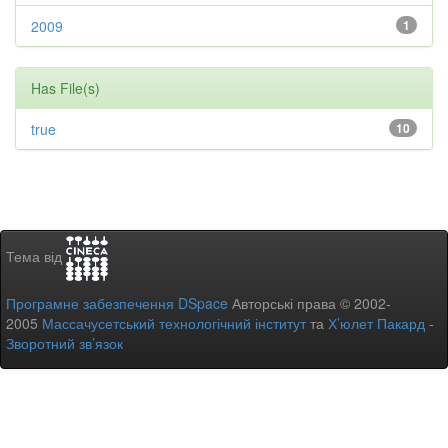
2009
1
Has File(s)
true
10
Тема від
Програмне забезпечення DSpace
Авторські права © 2002-
2005
Массачусетський технологічний інститут
та
Х’юлет Пакард
-
Зворотний зв’язок