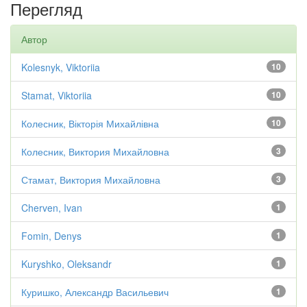
Перегляд
Автор
Kolesnyk, Viktoriia
10
Stamat, Viktoriia
10
Колесник, Вікторія Михайлівна
10
Колесник, Виктория Михайловна
3
Стамат, Виктория Михайловна
3
Cherven, Ivan
1
Fomin, Denys
1
Kuryshko, Oleksandr
1
Куришко, Александр Васильевич
1