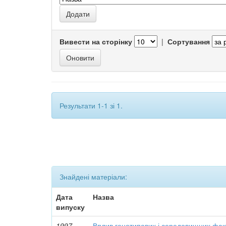
Вивести на сторінку
|
Сортування
Результати 1-1 зі 1.
Знайдені матеріали:
Дата
Назва
випуску
1997
Вплив генотипових і середовищних факт