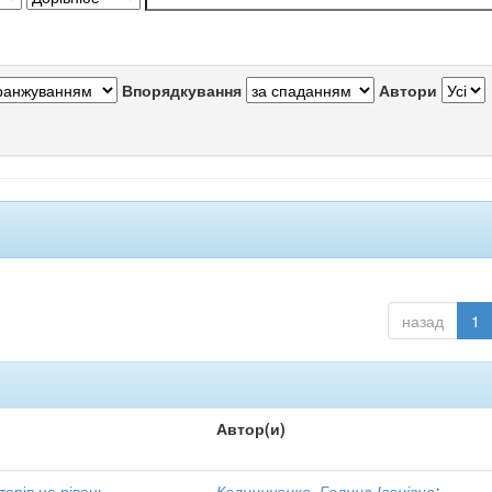
Впорядкування
Автори
назад
1
Автор(и)
орів на рівень
Калиниченко, Галина Іванівна
;