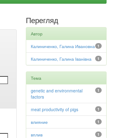
Перегляд
Автор
Калиниченко, Галина Ивановна
1
Калиниченко, Галина Іванівна
1
Тема
genetic and environmental
1
factors
meat productivity of pigs
1
влияние
1
вплив
1