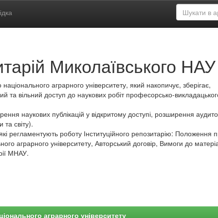
ідка
итарій Миколаївського НАУ
 національного аграрного університету, який накопичує, зберігає,
ий та вільний доступ до наукових робіт професорсько-викладацьког
ення наукових публікацій у відкритому доступі, розширення аудитор
 та світу).
які регламентують роботу Інституційного репозитарію: Положення 
ного аграрного університету, Авторський договір, Вимоги до матеріа
рії МНАУ.
ціонального аграрного університету