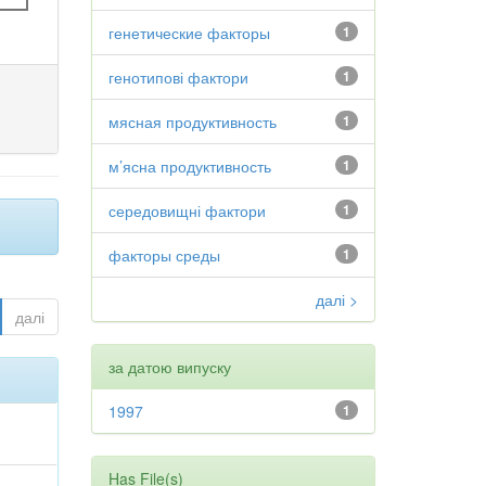
генетические факторы
1
генотипові фактори
1
мясная продуктивность
1
м’ясна продуктивность
1
середовищні фактори
1
факторы среды
1
далі >
далі
за датою випуску
1997
1
Has File(s)