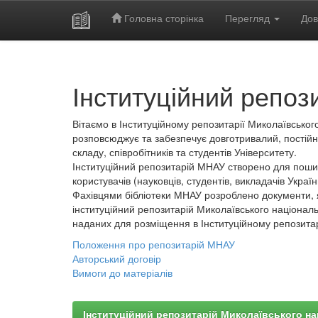
Головна сторінка
Перегляд
Дов
Skip
navigation
Інституційний репоз
Вітаємо в Інституційному репозитарії Миколаївського
розповсюджує та забезпечує довготривалий, постійн
складу, співробітників та студентів Університету.
Інституційний репозитарій МНАУ створено для пошир
користувачів (науковців, студентів, викладачів України
Фахівцями бібліотеки МНАУ розроблено документи, 
інституційний репозитарій Миколаївського національ
наданих для розміщення в Інституційному репозита
Положення про репозитарій МНАУ
Авторський договір
Вимоги до матеріалів
Інституційний репозитарій Миколаївського на