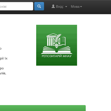
Вхід:
Мова
о
ії їх
про
лів,