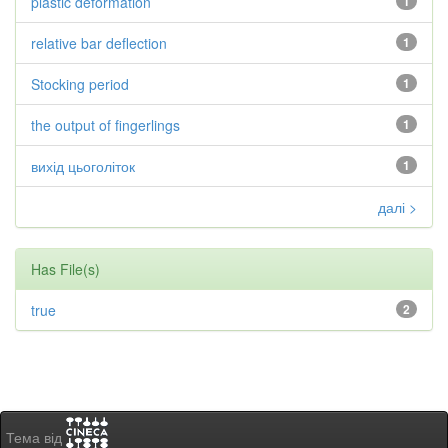
plastic deformation
1
relative bar deflection
1
Stocking period
1
the output of fingerlings
1
вихід цьоголіток
1
далі >
Has File(s)
true
2
Тема від