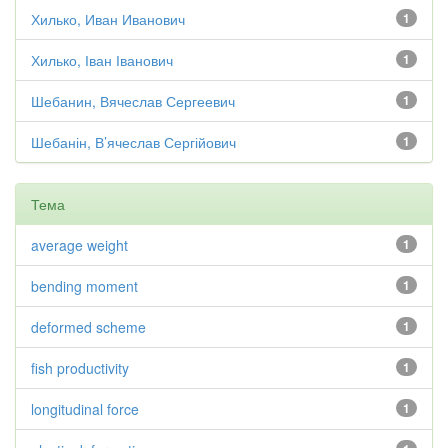
Хилько, Иван Иванович
1
Хилько, Іван Іванович
1
Шебанин, Вячеслав Сергеевич
1
Шебанін, В’ячеслав Сергійович
1
Тема
average weight
1
bending moment
1
deformed scheme
1
fish productivity
1
longitudinal force
1