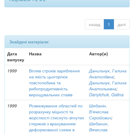
назад
1
далі
Знайдені матеріали:
Дата
Назва
Автор(и)
випуску
1999
Вплив строків зариблення
Данильчук, Галина
на якість цьогорічок
Анатоліївна
;
товстолобика та
Данильчук, Галина
рибопродуктивність
Анатольевна
;
вирощувальних ставів
Danylchuk, Galina
1999
Розмежування областей по
Шебанін,
розрахунку міцності та
В’ячеслав
жорсткості стиснуто-зігнутих
Сергійович
;
стержнів з врахуванням
Шебанин,
деформованої схеми в
Вячеслав