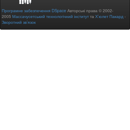
Програмне забезпечення DSpace
Авторські права © 2002-
2005
Массачусетський технологічний інститут
та
Х’юлет Пакард
-
Зворотний зв’язок