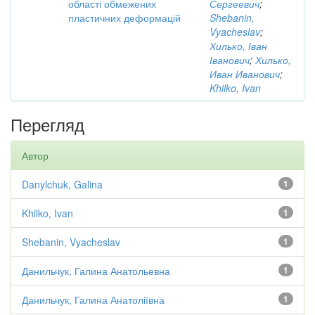
області обмежених
Сергеевич
;
пластичних деформацій
Shebanin,
Vyacheslav
;
Хилько, Іван
Іванович
;
Хилько,
Иван Иванович
;
Khilko, Ivan
Перегляд
Автор
Danylchuk, Galina
1
Khilko, Ivan
1
Shebanin, Vyacheslav
1
Данильчук, Галина Анатольевна
1
Данильчук, Галина Анатоліївна
1