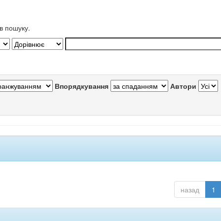
в пошуку.
Впорядкування
Автори
назад
1