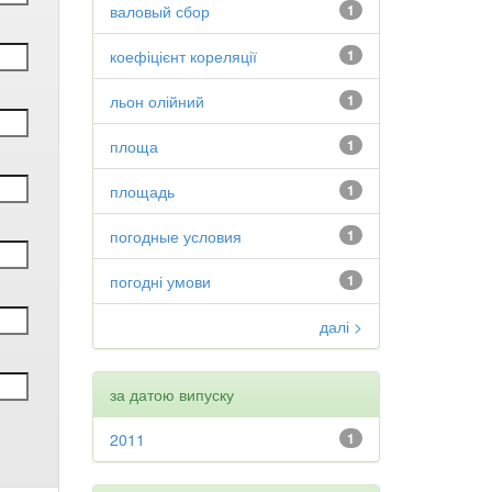
валовый сбор
1
коефіцієнт кореляції
1
льон олійний
1
площа
1
площадь
1
погодные условия
1
погодні умови
1
далі >
за датою випуску
2011
1