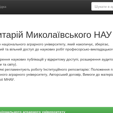
ідка
итарій Миколаївського НАУ
 національного аграрного університету, який накопичує, зберігає,
ий та вільний доступ до наукових робіт професорсько-викладацьког
ення наукових публікацій у відкритому доступі, розширення аудитор
 та світу).
які регламентують роботу Інституційного репозитарію: Положення 
ного аграрного університету, Авторський договір, Вимоги до матеріа
рії МНАУ.
ціонального аграрного університету