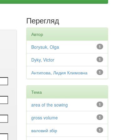
Перегляд
Автор
Borysuk, Olga
1
Dyky, Victor
1
Антипова, Лидия Климовна
1
Тема
area of the sowing
1
gross volume
1
валовий збір
1