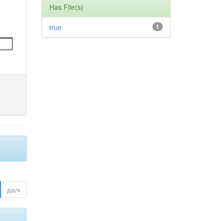
Has File(s)
true
1
далі