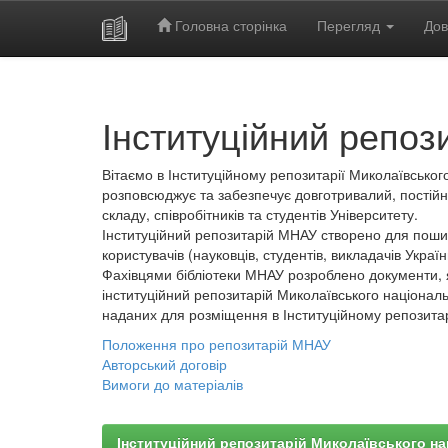
Головна сторінка
Перегляд
Дов
Skip
navigation
Інституційний репоз
Вітаємо в Інституційному репозитарії Миколаївського
розповсюджує та забезпечує довготривалий, постійн
складу, співробітників та студентів Університету.
Інституційний репозитарій МНАУ створено для пошир
користувачів (науковців, студентів, викладачів України
Фахівцями бібліотеки МНАУ розроблено документи, 
інституційний репозитарій Миколаївського національ
наданих для розміщення в Інституційному репозита
Положення про репозитарій МНАУ
Авторський договір
Вимоги до матеріалів
Інституційний репозитарій Миколаївського на