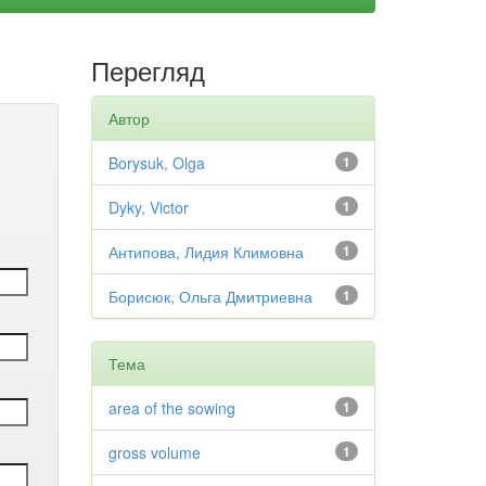
Перегляд
Автор
Borysuk, Olga
1
Dyky, Victor
1
Антипова, Лидия Климовна
1
Борисюк, Ольга Дмитриевна
1
Тема
area of the sowing
1
gross volume
1