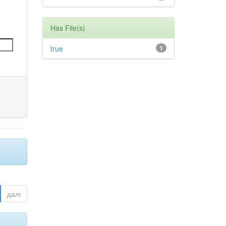
Has File(s)
true
1
далі