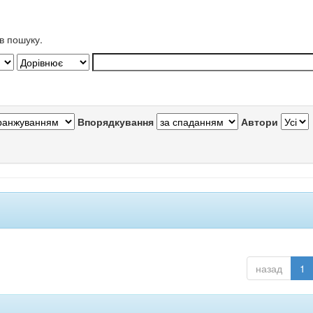
в пошуку.
Впорядкування
Автори
назад
1