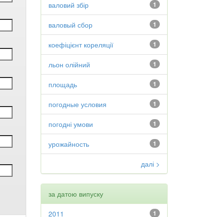
валовий збір
1
валовый сбор
1
коефіцієнт кореляції
1
льон олійний
1
площадь
1
погодные условия
1
погодні умови
1
урожайность
1
далі >
за датою випуску
2011
1