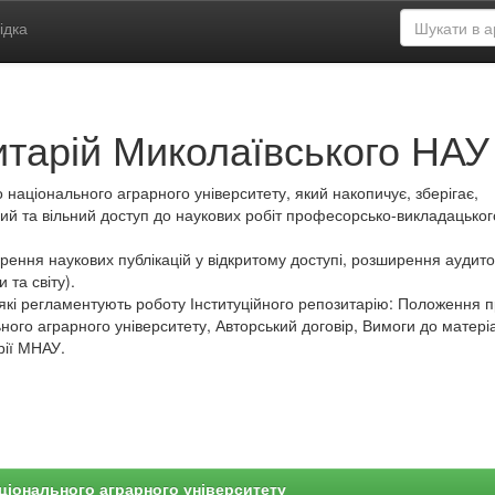
ідка
итарій Миколаївського НАУ
 національного аграрного університету, який накопичує, зберігає,
ий та вільний доступ до наукових робіт професорсько-викладацьког
ення наукових публікацій у відкритому доступі, розширення аудитор
 та світу).
які регламентують роботу Інституційного репозитарію: Положення 
ного аграрного університету, Авторський договір, Вимоги до матеріа
рії МНАУ.
ціонального аграрного університету