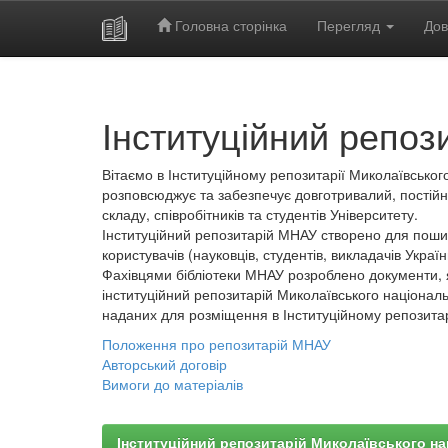
Головна сторінка
Перегляд
Дов
Skip
navigation
Інституційний репоз
Вітаємо в Інституційному репозитарії Миколаївського
розповсюджує та забезпечує довготривалий, постійн
складу, співробітників та студентів Університету.
Інституційний репозитарій МНАУ створено для пошир
користувачів (науковців, студентів, викладачів України
Фахівцями бібліотеки МНАУ розроблено документи, 
інституційний репозитарій Миколаївського національ
наданих для розміщення в Інституційному репозита
Положення про репозитарій МНАУ
Авторський договір
Вимоги до матеріалів
Інституційний репозитарій Миколаївського на