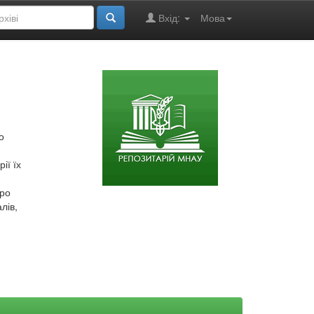
Вхід:
Мова
о
ії їх
про
лів,