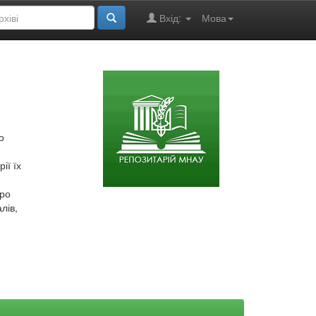
Вхід:
Мова
о
ії їх
про
лів,