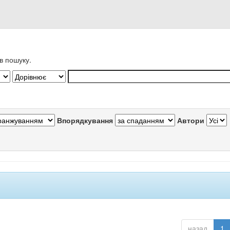
в пошуку.
Впорядкування
Автори
назад
1