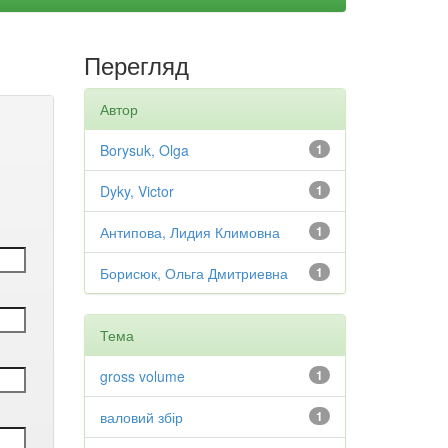
Перегляд
Автор
Borysuk, Olga
1
Dyky, Victor
1
Антипова, Лидия Климовна
1
Борисюк, Ольга Дмитриевна
1
Тема
gross volume
1
валовий збір
1