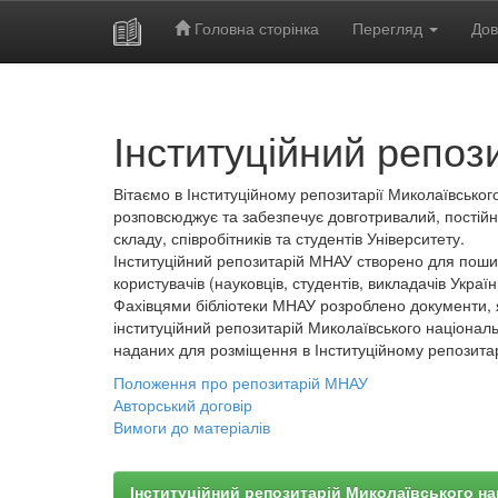
Головна сторінка
Перегляд
Дов
Skip
navigation
Інституційний репоз
Вітаємо в Інституційному репозитарії Миколаївського
розповсюджує та забезпечує довготривалий, постійн
складу, співробітників та студентів Університету.
Інституційний репозитарій МНАУ створено для пошир
користувачів (науковців, студентів, викладачів України
Фахівцями бібліотеки МНАУ розроблено документи, 
інституційний репозитарій Миколаївського національ
наданих для розміщення в Інституційному репозита
Положення про репозитарій МНАУ
Авторський договір
Вимоги до матеріалів
Інституційний репозитарій Миколаївського на