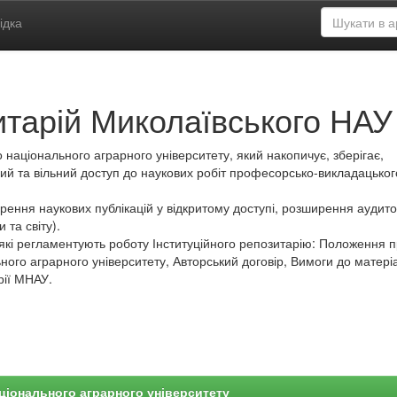
ідка
итарій Миколаївського НАУ
 національного аграрного університету, який накопичує, зберігає,
ий та вільний доступ до наукових робіт професорсько-викладацьког
ення наукових публікацій у відкритому доступі, розширення аудитор
 та світу).
які регламентують роботу Інституційного репозитарію: Положення 
ного аграрного університету, Авторський договір, Вимоги до матеріа
рії МНАУ.
ціонального аграрного університету