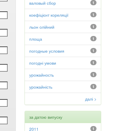
валовый сбор
1
коефіцієнт кореляції
1
льон олійний
1
площа
1
погодные условия
1
погодні умови
1
урожайность
1
урожайність
1
далі >
за датою випуску
2011
1