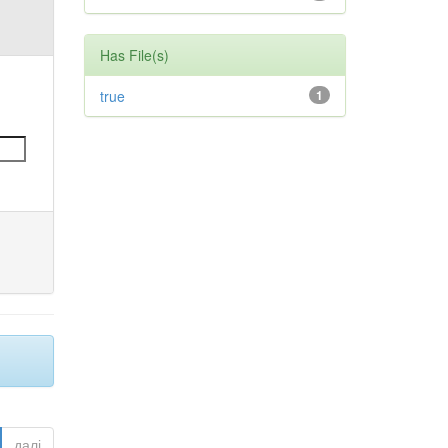
Has File(s)
true
1
далі