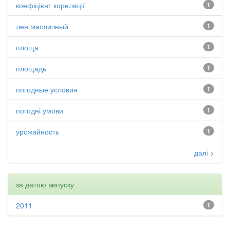
коефіцієнт кореляції
1
лен масличный
1
площа
1
площадь
1
погодные условия
1
погодні умови
1
урожайность
1
далі >
за датою випуску
2011
1