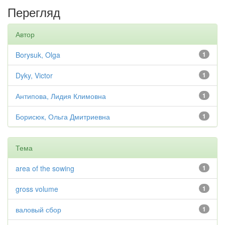
Перегляд
Автор
Borysuk, Olga
1
Dyky, Victor
1
Антипова, Лидия Климовна
1
Борисюк, Ольга Дмитриевна
1
Тема
area of the sowing
1
gross volume
1
валовый сбор
1