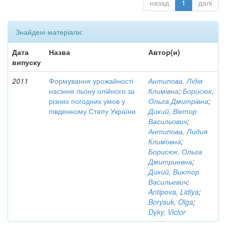
назад
1
далі
Знайдені матеріали:
Дата
Назва
Автор(и)
випуску
2011
Формування урожайності
Антипова, Лідія
насіння льону олійного за
Климівна
;
Борисюк,
різних погодних умов у
Ольга Дмитрівна
;
південному Степу України
Дикий, Віктор
Васильович
;
Антипова, Лидия
Климовна
;
Борисюк, Ольга
Дмитриевна
;
Дикий, Виктор
Васильевич
;
Antipova, Lidiya
;
Borysuk, Olga
;
Dyky, Victor