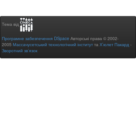
Тема від
Програмне забезпечення DSpace
Авторські права © 2002-
2005
Массачусетський технологічний інститут
та
Х’юлет Пакард
-
Зворотний зв’язок