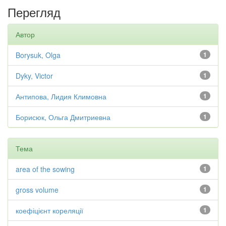
Перегляд
Автор
Borysuk, Olga
1
Dyky, Victor
1
Антипова, Лидия Климовна
1
Борисюк, Ольга Дмитриевна
1
Тема
area of the sowing
1
gross volume
1
коефіцієнт кореляції
1