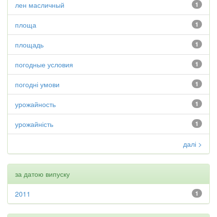
лен масличный
1
площа
1
площадь
1
погодные условия
1
погодні умови
1
урожайность
1
урожайність
1
далі >
за датою випуску
2011
1