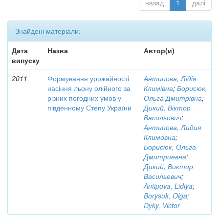
назад
1
далі
Знайдені матеріали:
Дата
Назва
Автор(и)
випуску
2011
Формування урожайності
Антипова, Лідія
насіння льону олійного за
Климівна
;
Борисюк,
різних погодних умов у
Ольга Дмитрівна
;
південному Степу України
Дикий, Віктор
Васильович
;
Антипова, Лидия
Климовна
;
Борисюк, Ольга
Дмитриевна
;
Дикий, Виктор
Васильевич
;
Antipova, Lidiya
;
Borysuk, Olga
;
Dyky, Victor