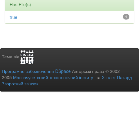
Has File(s)
true
1
Тема від
Програмне забезпечення DSpace
Авторські права © 2002-
2005
Массачусетський технологічний інститут
та
Х’юлет Пакард
-
Зворотний зв’язок