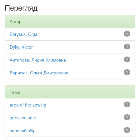
Перегляд
Автор
Borysuk, Olga
1
Dyky, Victor
1
Антипова, Лидия Климовна
1
Борисюк, Ольга Дмитриевна
1
Тема
area of the sowing
1
gross volume
1
валовий збір
1