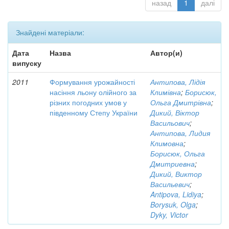
назад
1
далі
Знайдені матеріали:
Дата
Назва
Автор(и)
випуску
2011
Формування урожайності
Антипова, Лідія
насіння льону олійного за
Климівна
;
Борисюк,
різних погодних умов у
Ольга Дмитрівна
;
південному Степу України
Дикий, Віктор
Васильович
;
Антипова, Лидия
Климовна
;
Борисюк, Ольга
Дмитриевна
;
Дикий, Виктор
Васильевич
;
Antipova, Lidiya
;
Borysuk, Olga
;
Dyky, Victor