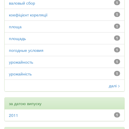
валовый сбор
1
коефіцієнт кореляції
1
площа
1
площадь
1
погодные условия
1
урожайность
1
урожайність
1
далі >
за датою випуску
2011
1