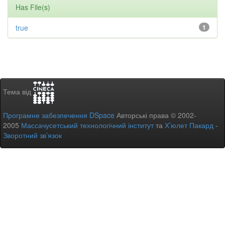
Has File(s)
true
1
Тема від
Програмне забезпечення DSpace
Авторські права © 2002-
2005
Массачусетський технологічний інститут
та
Х’юлет Пакард
-
Зворотний зв’язок