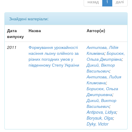
назад
1
далі
Знайдені матеріали:
Дата
Назва
Автор(и)
випуску
2011
Формування урожайності
Антипова, Лідія
насіння льону олійного за
Климівна
;
Борисюк,
різних погодних умов у
Ольга Дмитрівна
;
південному Степу України
Дикий, Віктор
Васильович
;
Антипова, Лидия
Климовна
;
Борисюк, Ольга
Дмитриевна
;
Дикий, Виктор
Васильевич
;
Antipova, Lidiya
;
Borysuk, Olga
;
Dyky, Victor