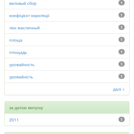
валовый сбор
1
коефіцієнт кореляції
1
лен масличный
1
площа
1
площадь
1
урожайность
1
урожайність
1
далі >
за датою випуску
2011
1