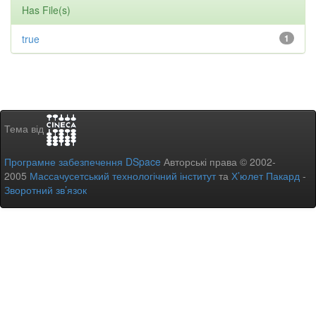
Has File(s)
true
1
Тема від
Програмне забезпечення DSpace
Авторські права © 2002-
2005
Массачусетський технологічний інститут
та
Х’юлет Пакард
-
Зворотний зв’язок