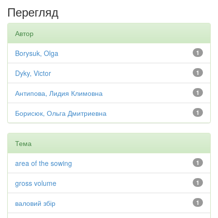
Перегляд
Автор
Borysuk, Olga
1
Dyky, Victor
1
Антипова, Лидия Климовна
1
Борисюк, Ольга Дмитриевна
1
Тема
area of the sowing
1
gross volume
1
валовий збір
1