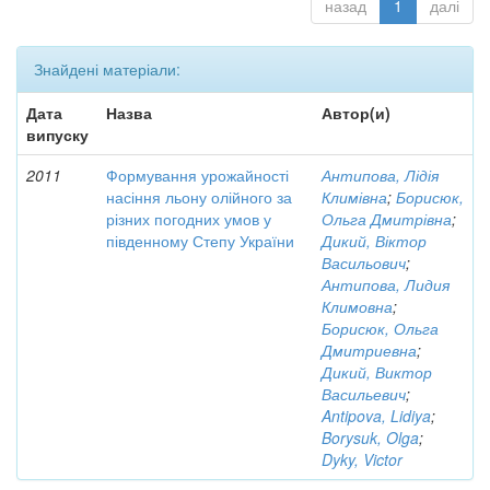
назад
1
далі
Знайдені матеріали:
Дата
Назва
Автор(и)
випуску
2011
Формування урожайності
Антипова, Лідія
насіння льону олійного за
Климівна
;
Борисюк,
різних погодних умов у
Ольга Дмитрівна
;
південному Степу України
Дикий, Віктор
Васильович
;
Антипова, Лидия
Климовна
;
Борисюк, Ольга
Дмитриевна
;
Дикий, Виктор
Васильевич
;
Antipova, Lidiya
;
Borysuk, Olga
;
Dyky, Victor