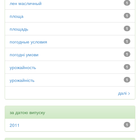
лен масличный
1
площа
1
площадь
1
погодные условия
1
погодні умови
1
урожайность
1
урожайність
1
далі >
за датою випуску
2011
1