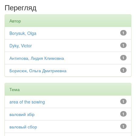
Перегляд
Автор
Borysuk, Olga
1
Dyky, Victor
1
Антипова, Лидия Климовна
1
Борисюк, Ольга Дмитриевна
1
Тема
area of the sowing
1
валовий збір
1
валовый сбор
1