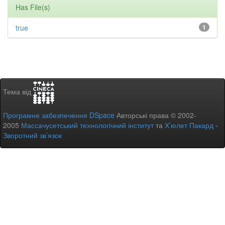
Has File(s)
true
1
Тема від
Програмне забезпечення DSpace
Авторські права © 2002-
2005
Массачусетський технологічний інститут
та
Х’юлет Пакард
-
Зворотний зв’язок