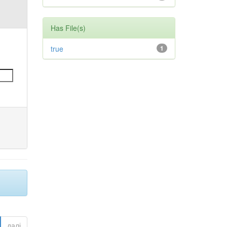
Has File(s)
true
1
далі