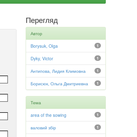
Перегляд
Автор
Borysuk, Olga
1
Dyky, Victor
1
Антипова, Лидия Климовна
1
Борисюк, Ольга Дмитриевна
1
Тема
area of the sowing
1
валовий збір
1