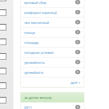
валовый сбор
1
коефіцієнт кореляції
1
лен масличный
1
площа
1
площадь
1
погодные условия
1
урожайность
1
урожайність
1
далі >
за датою випуску
2011
1