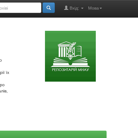
Вхід:
Мова
о
ії їх
про
лів,