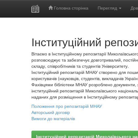
Головна сторінка
Перегляд
Дов
Skip
navigation
Інституційний репоз
Вітаємо в Інституційному репозитарії Миколаївського
розповсюджує та забезпечує довготривалий, постійн
складу, співробітників та студентів Університету.
Інституційний репозитарій МНАУ створено для пошир
користувачів (науковців, студентів, викладачів України
Фахівцями бібліотеки МНАУ розроблено документи, 
інституційний репозитарій Миколаївського національ
наданих для розміщення в Інституційному репозита
Положення про репозитарій МНАУ
Авторський договір
Вимоги до матеріалів
Інституційний репозитарій Миколаївського на