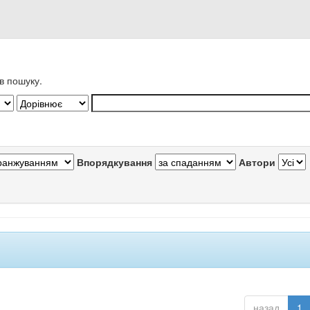
в пошуку.
Впорядкування
Автори
назад
1