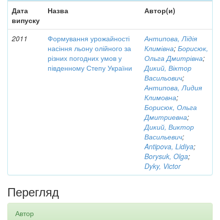
Дата
Назва
Автор(и)
випуску
2011
Формування урожайності
Антипова, Лідія
насіння льону олійного за
Климівна
;
Борисюк,
різних погодних умов у
Ольга Дмитрівна
;
південному Степу України
Дикий, Віктор
Васильович
;
Антипова, Лидия
Климовна
;
Борисюк, Ольга
Дмитриевна
;
Дикий, Виктор
Васильевич
;
Antipova, Lidiya
;
Borysuk, Olga
;
Dyky, Victor
Перегляд
Автор