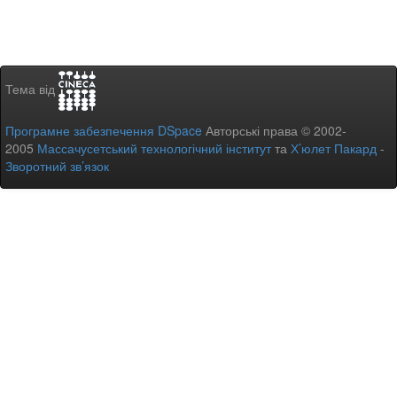
Тема від
Програмне забезпечення DSpace
Авторські права © 2002-
2005
Массачусетський технологічний інститут
та
Х’юлет Пакард
-
Зворотний зв’язок