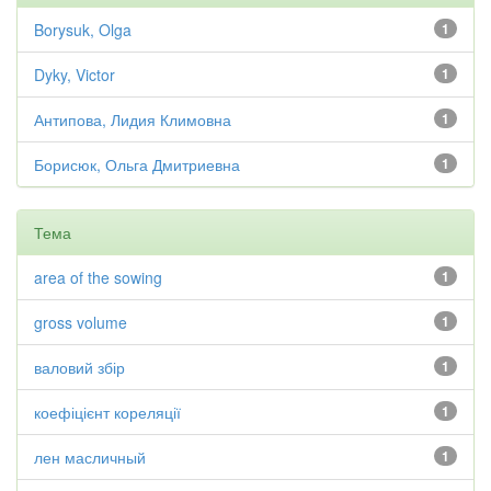
Borysuk, Olga
1
Dyky, Victor
1
Антипова, Лидия Климовна
1
Борисюк, Ольга Дмитриевна
1
Тема
area of the sowing
1
gross volume
1
валовий збір
1
коефіцієнт кореляції
1
лен масличный
1