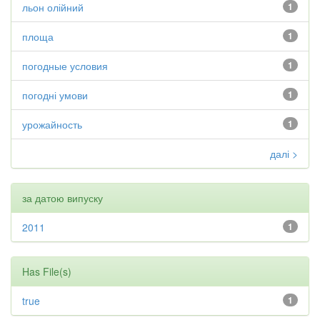
льон олійний
1
площа
1
погодные условия
1
погодні умови
1
урожайность
1
далі >
за датою випуску
2011
1
Has File(s)
true
1